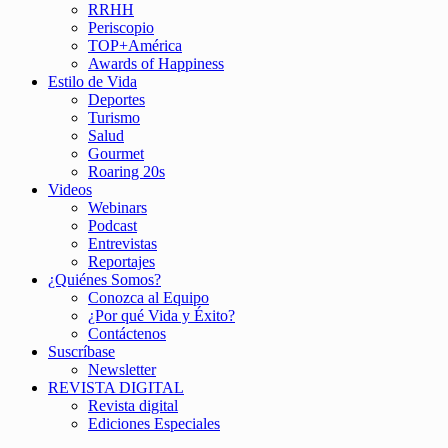
RRHH
Periscopio
TOP+América
Awards of Happiness
Estilo de Vida
Deportes
Turismo
Salud
Gourmet
Roaring 20s
Videos
Webinars
Podcast
Entrevistas
Reportajes
¿Quiénes Somos?
Conozca al Equipo
¿Por qué Vida y Éxito?
Contáctenos
Suscríbase
Newsletter
REVISTA DIGITAL
Revista digital
Ediciones Especiales