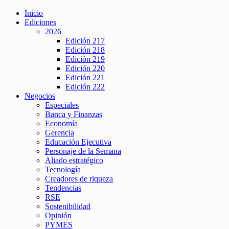
Inicio
Ediciones
2026
Edición 217
Edición 218
Edición 219
Edición 220
Edición 221
Edición 222
Negocios
Especiales
Banca y Finanzas
Economía
Gerencia
Educación Ejecutiva
Personaje de la Semana
Aliado estratégico
Tecnología
Creadores de riqueza
Tendencias
RSE
Sostenibilidad
Opinión
PYMES