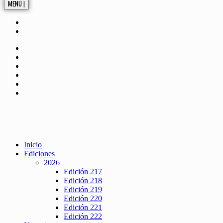
MENÚ |
Inicio
Ediciones
2026
Edición 217
Edición 218
Edición 219
Edición 220
Edición 221
Edición 222