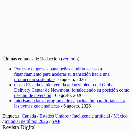
Últimas entradas de Redaccion
(
ver todo
)
Pymes y empresas panameñas tendrán acceso a
financiamiento para acelerar su transición hacia una
producción sostenible
- 6 agosto, 2026
Costa Rica da la bienvenida al lanzamiento del Global
Delivery Center de Newmont, fortaleciendo su posición como
destino de inversión
- 6 agosto, 2026
InterBanco lanza programa de capacitación para fortalecer a
las pymes guatemaltecas
- 6 agosto, 2026
Etiquetas:
Canadá
/
Estados Unidos
/
Inteligencia artificial
/
México
/
mundial de fútbol 2026
/
SAP
Revista Digital