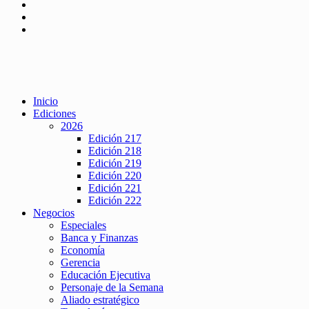
Inicio
Ediciones
2026
Edición 217
Edición 218
Edición 219
Edición 220
Edición 221
Edición 222
Negocios
Especiales
Banca y Finanzas
Economía
Gerencia
Educación Ejecutiva
Personaje de la Semana
Aliado estratégico