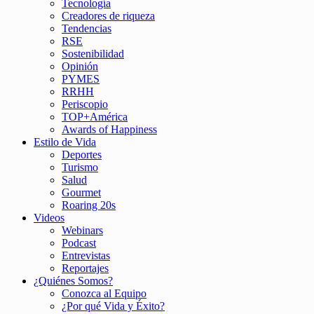
Tecnología
Creadores de riqueza
Tendencias
RSE
Sostenibilidad
Opinión
PYMES
RRHH
Periscopio
TOP+América
Awards of Happiness
Estilo de Vida
Deportes
Turismo
Salud
Gourmet
Roaring 20s
Videos
Webinars
Podcast
Entrevistas
Reportajes
¿Quiénes Somos?
Conozca al Equipo
¿Por qué Vida y Éxito?