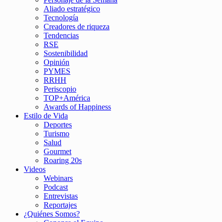
Aliado estratégico
Tecnología
Creadores de riqueza
Tendencias
RSE
Sostenibilidad
Opinión
PYMES
RRHH
Periscopio
TOP+América
Awards of Happiness
Estilo de Vida
Deportes
Turismo
Salud
Gourmet
Roaring 20s
Videos
Webinars
Podcast
Entrevistas
Reportajes
¿Quiénes Somos?