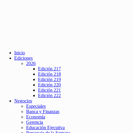
Inicio
Ediciones
2026
Edición 217
Edición 218
Edición 219
Edición 220
Edición 221
Edición 222
Negocios
Especiales
Banca y Finanzas
Economía
Gerencia
Educación Ejecutiva
Personaje de la Semana