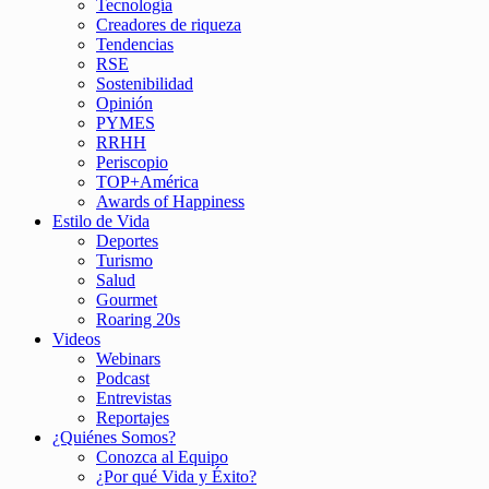
Tecnología
Creadores de riqueza
Tendencias
RSE
Sostenibilidad
Opinión
PYMES
RRHH
Periscopio
TOP+América
Awards of Happiness
Estilo de Vida
Deportes
Turismo
Salud
Gourmet
Roaring 20s
Videos
Webinars
Podcast
Entrevistas
Reportajes
¿Quiénes Somos?
Conozca al Equipo
¿Por qué Vida y Éxito?