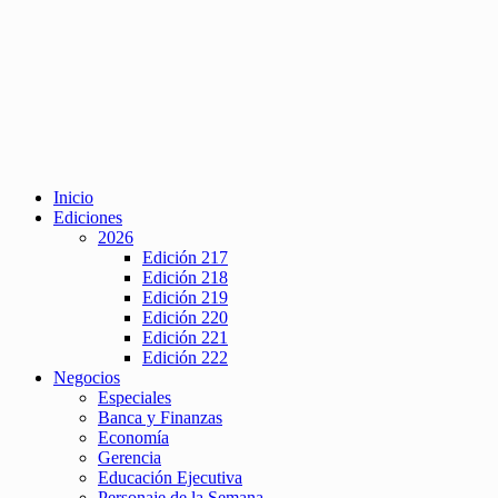
Inicio
Ediciones
2026
Edición 217
Edición 218
Edición 219
Edición 220
Edición 221
Edición 222
Negocios
Especiales
Banca y Finanzas
Economía
Gerencia
Educación Ejecutiva
Personaje de la Semana