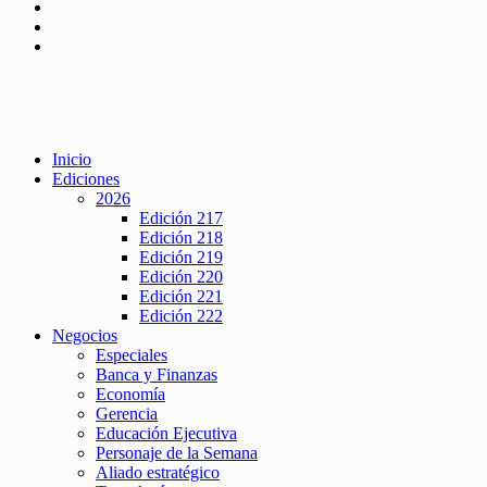
Inicio
Ediciones
2026
Edición 217
Edición 218
Edición 219
Edición 220
Edición 221
Edición 222
Negocios
Especiales
Banca y Finanzas
Economía
Gerencia
Educación Ejecutiva
Personaje de la Semana
Aliado estratégico