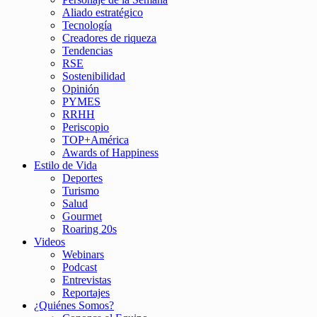
Aliado estratégico
Tecnología
Creadores de riqueza
Tendencias
RSE
Sostenibilidad
Opinión
PYMES
RRHH
Periscopio
TOP+América
Awards of Happiness
Estilo de Vida
Deportes
Turismo
Salud
Gourmet
Roaring 20s
Videos
Webinars
Podcast
Entrevistas
Reportajes
¿Quiénes Somos?