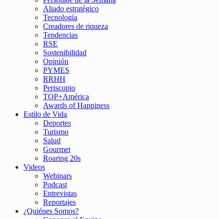
Aliado estratégico
Tecnología
Creadores de riqueza
Tendencias
RSE
Sostenibilidad
Opinión
PYMES
RRHH
Periscopio
TOP+América
Awards of Happiness
Estilo de Vida
Deportes
Turismo
Salud
Gourmet
Roaring 20s
Videos
Webinars
Podcast
Entrevistas
Reportajes
¿Quiénes Somos?