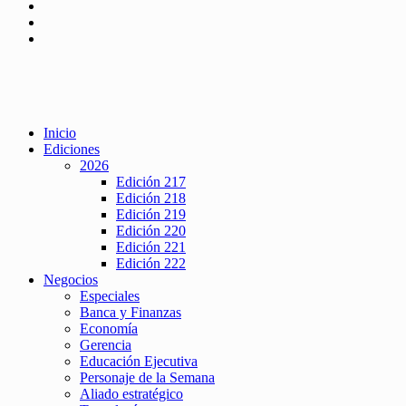
Inicio
Ediciones
2026
Edición 217
Edición 218
Edición 219
Edición 220
Edición 221
Edición 222
Negocios
Especiales
Banca y Finanzas
Economía
Gerencia
Educación Ejecutiva
Personaje de la Semana
Aliado estratégico