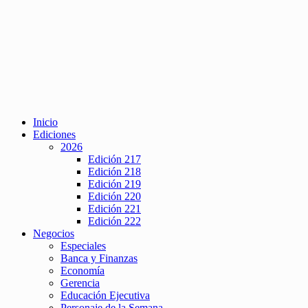
Inicio
Ediciones
2026
Edición 217
Edición 218
Edición 219
Edición 220
Edición 221
Edición 222
Negocios
Especiales
Banca y Finanzas
Economía
Gerencia
Educación Ejecutiva
Personaje de la Semana