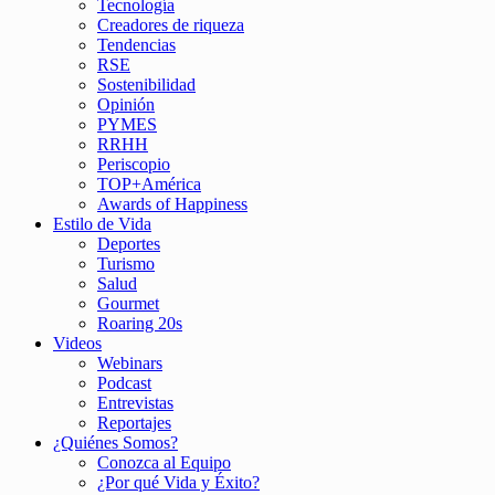
Tecnología
Creadores de riqueza
Tendencias
RSE
Sostenibilidad
Opinión
PYMES
RRHH
Periscopio
TOP+América
Awards of Happiness
Estilo de Vida
Deportes
Turismo
Salud
Gourmet
Roaring 20s
Videos
Webinars
Podcast
Entrevistas
Reportajes
¿Quiénes Somos?
Conozca al Equipo
¿Por qué Vida y Éxito?