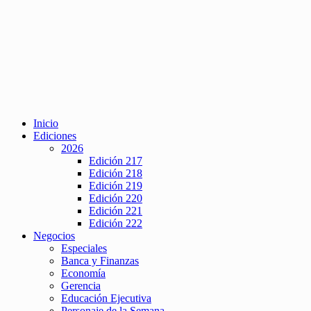
Inicio
Ediciones
2026
Edición 217
Edición 218
Edición 219
Edición 220
Edición 221
Edición 222
Negocios
Especiales
Banca y Finanzas
Economía
Gerencia
Educación Ejecutiva
Personaje de la Semana