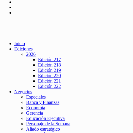
Inicio
Ediciones
2026
Edición 217
Edición 218
Edición 219
Edición 220
Edición 221
Edición 222
Negocios
Especiales
Banca y Finanzas
Economía
Gerencia
Educación Ejecutiva
Personaje de la Semana
Aliado estratégico