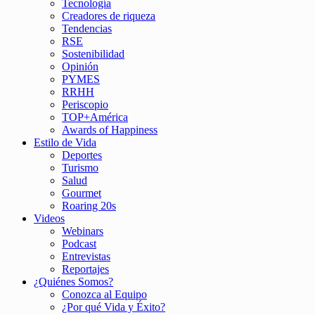
Tecnología
Creadores de riqueza
Tendencias
RSE
Sostenibilidad
Opinión
PYMES
RRHH
Periscopio
TOP+América
Awards of Happiness
Estilo de Vida
Deportes
Turismo
Salud
Gourmet
Roaring 20s
Videos
Webinars
Podcast
Entrevistas
Reportajes
¿Quiénes Somos?
Conozca al Equipo
¿Por qué Vida y Éxito?