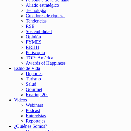
Aliado estratégico
Tecnología
Creadores de riqueza
Tendencias
RSE
Sostenibilidad
Opinión
PYMES
RRHH
Periscopio
TOP+América
Awards of Happiness
Estilo de Vida
Deportes
Turismo
Salud
Gourmet
Roaring 20s
Videos
Webinars
Podcast
Entrevistas
Reportajes
¿Quiénes Somos?