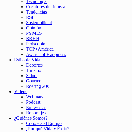
Tecnología
Creadores de riqueza
Tendencias
RSE
Sostenibilidad
Opinión
PYMES
RRHH
Periscopio
TOP+América
Awards of Happiness
Estilo de Vida
Deportes
Turismo
Salud
Gourmet
Roaring 20s
Videos
Webinars
Podcast
Entrevistas
Reportajes
¿Quiénes Somos?
Conozca al Equipo
¿Por qué Vida y Éxito?