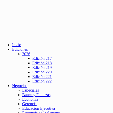
Inicio
Ediciones
2026
Edición 217
Edición 218
Edición 219
Edición 220
Edición 221
Edición 222
Negocios
Especiales
Banca y Finanzas
Economía
Gerencia
Educación Ejecutiva
Personaje de la Semana