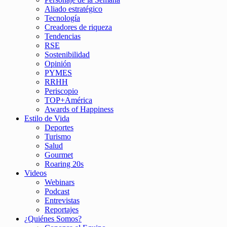
Aliado estratégico
Tecnología
Creadores de riqueza
Tendencias
RSE
Sostenibilidad
Opinión
PYMES
RRHH
Periscopio
TOP+América
Awards of Happiness
Estilo de Vida
Deportes
Turismo
Salud
Gourmet
Roaring 20s
Videos
Webinars
Podcast
Entrevistas
Reportajes
¿Quiénes Somos?