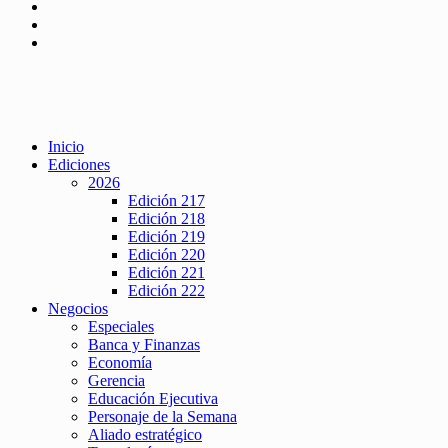
Inicio
Ediciones
2026
Edición 217
Edición 218
Edición 219
Edición 220
Edición 221
Edición 222
Negocios
Especiales
Banca y Finanzas
Economía
Gerencia
Educación Ejecutiva
Personaje de la Semana
Aliado estratégico