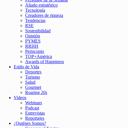
Aliado estratégico
Tecnología
Creadores de riqueza
Tendencias
RSE
Sostenibilidad
Opinión
PYMES
RRHH
Periscopio
TOP+América
Awards of Happiness
Estilo de Vida
Deportes
Turismo
Salud
Gourmet
Roaring 20s
Videos
Webinars
Podcast
Entrevistas
Reportajes
¿Quiénes Somos?