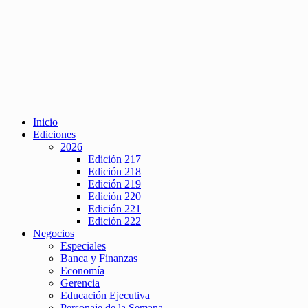
Inicio
Ediciones
2026
Edición 217
Edición 218
Edición 219
Edición 220
Edición 221
Edición 222
Negocios
Especiales
Banca y Finanzas
Economía
Gerencia
Educación Ejecutiva
Personaje de la Semana