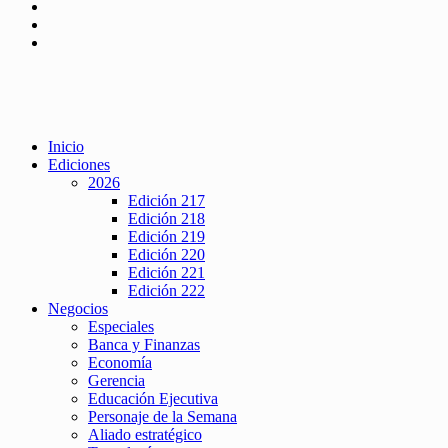
Inicio
Ediciones
2026
Edición 217
Edición 218
Edición 219
Edición 220
Edición 221
Edición 222
Negocios
Especiales
Banca y Finanzas
Economía
Gerencia
Educación Ejecutiva
Personaje de la Semana
Aliado estratégico