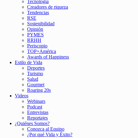
Tecnología
Creadores de riqueza
Tendencias
RSE
Sostenibilidad
Opinión
PYMES
RRHH
Periscopio
TOP+América
Awards of Happiness
Estilo de Vida
Deportes
Turismo
Salud
Gourmet
Roaring 20s
Videos
Webinars
Podcast
Entrevistas
Reportajes
¿Quiénes Somos?
Conozca al Equipo
¿Por qué Vida y Éxito?