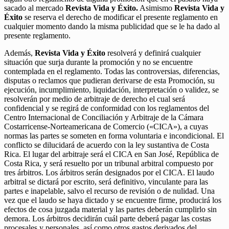
sacado al mercado
Revista Vida y Éxito.
Asimismo
Revista Vida y
Éxito
se reserva el derecho de modificar el presente reglamento en
cualquier momento dando la misma publicidad que se le ha dado al
presente reglamento.
Además,
Revista Vida y Éxito
resolverá y definirá cualquier
situación que surja durante la promoción y no se encuentre
contemplada en el reglamento. Todas las controversias, diferencias,
disputas o reclamos que pudieran derivarse de esta Promoción, su
ejecución, incumplimiento, liquidación, interpretación o validez, se
resolverán por medio de arbitraje de derecho el cual será
confidencial y se regirá de conformidad con los reglamentos del
Centro Internacional de Conciliación y Arbitraje de la Cámara
Costarricense-Norteamericana de Comercio («CICA»), a cuyas
normas las partes se someten en forma voluntaria e incondicional. El
conflicto se dilucidará de acuerdo con la ley sustantiva de Costa
Rica. El lugar del arbitraje será el CICA en San José, República de
Costa Rica, y será resuelto por un tribunal arbitral compuesto por
tres árbitros. Los árbitros serán designados por el CICA. El laudo
arbitral se dictará por escrito, será definitivo, vinculante para las
partes e inapelable, salvo el recurso de revisión o de nulidad. Una
vez que el laudo se haya dictado y se encuentre firme, producirá los
efectos de cosa juzgada material y las partes deberán cumplirlo sin
demora. Los árbitros decidirán cuál parte deberá pagar las costas
procesales y personales, así como otros gastos derivados del