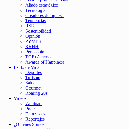
Aliado estratégico
Tecnología
Creadores de riqueza
Tendencias
RSE
Sostenibilidad
Opinión
PYMES
RRHH
Periscopio
TOP+América
Awards of Happiness
Estilo de Vida
Deportes
Turismo
Salud
Gourmet
Roaring 20s
Videos
Webinars
Podcast
Entrevistas
Reportajes
¿Quiénes Somos?