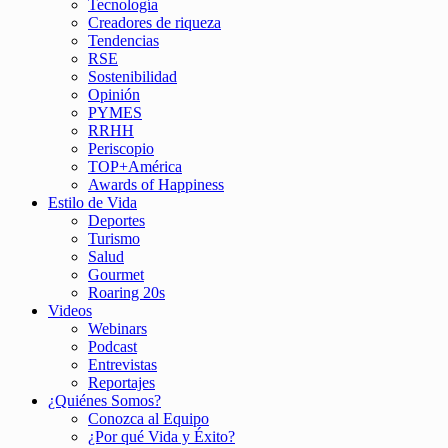
Tecnología
Creadores de riqueza
Tendencias
RSE
Sostenibilidad
Opinión
PYMES
RRHH
Periscopio
TOP+América
Awards of Happiness
Estilo de Vida
Deportes
Turismo
Salud
Gourmet
Roaring 20s
Videos
Webinars
Podcast
Entrevistas
Reportajes
¿Quiénes Somos?
Conozca al Equipo
¿Por qué Vida y Éxito?