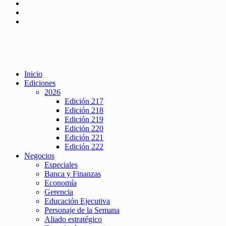
Inicio
Ediciones
2026
Edición 217
Edición 218
Edición 219
Edición 220
Edición 221
Edición 222
Negocios
Especiales
Banca y Finanzas
Economía
Gerencia
Educación Ejecutiva
Personaje de la Semana
Aliado estratégico