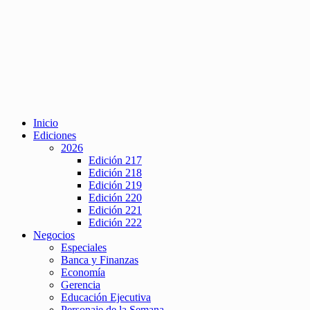
Inicio
Ediciones
2026
Edición 217
Edición 218
Edición 219
Edición 220
Edición 221
Edición 222
Negocios
Especiales
Banca y Finanzas
Economía
Gerencia
Educación Ejecutiva
Personaje de la Semana