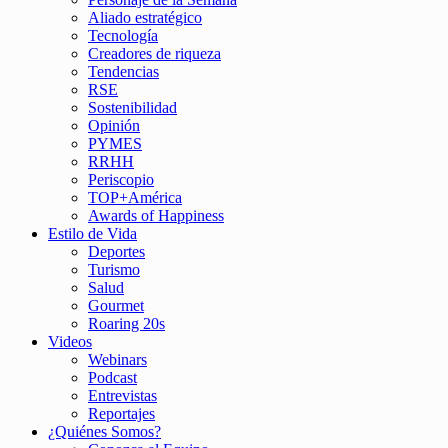
Aliado estratégico
Tecnología
Creadores de riqueza
Tendencias
RSE
Sostenibilidad
Opinión
PYMES
RRHH
Periscopio
TOP+América
Awards of Happiness
Estilo de Vida
Deportes
Turismo
Salud
Gourmet
Roaring 20s
Videos
Webinars
Podcast
Entrevistas
Reportajes
¿Quiénes Somos?