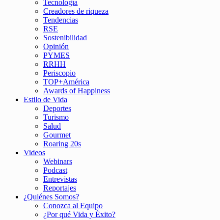
Tecnología
Creadores de riqueza
Tendencias
RSE
Sostenibilidad
Opinión
PYMES
RRHH
Periscopio
TOP+América
Awards of Happiness
Estilo de Vida
Deportes
Turismo
Salud
Gourmet
Roaring 20s
Videos
Webinars
Podcast
Entrevistas
Reportajes
¿Quiénes Somos?
Conozca al Equipo
¿Por qué Vida y Éxito?