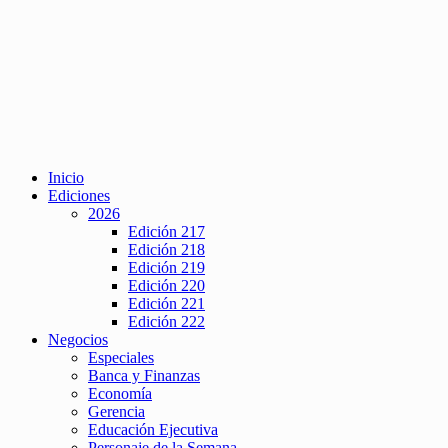
Inicio
Ediciones
2026
Edición 217
Edición 218
Edición 219
Edición 220
Edición 221
Edición 222
Negocios
Especiales
Banca y Finanzas
Economía
Gerencia
Educación Ejecutiva
Personaje de la Semana