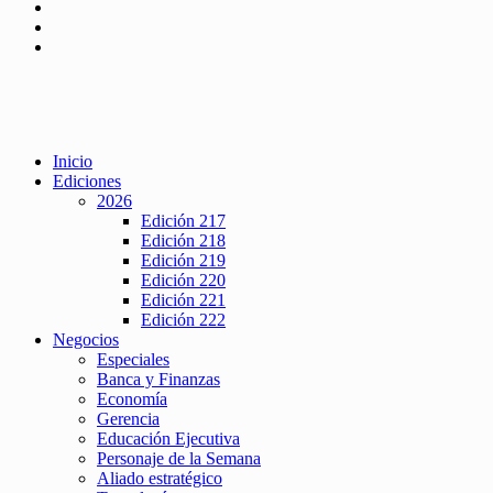
Inicio
Ediciones
2026
Edición 217
Edición 218
Edición 219
Edición 220
Edición 221
Edición 222
Negocios
Especiales
Banca y Finanzas
Economía
Gerencia
Educación Ejecutiva
Personaje de la Semana
Aliado estratégico