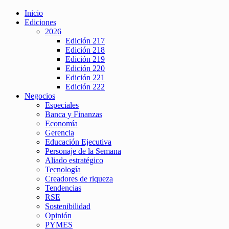
Inicio
Ediciones
2026
Edición 217
Edición 218
Edición 219
Edición 220
Edición 221
Edición 222
Negocios
Especiales
Banca y Finanzas
Economía
Gerencia
Educación Ejecutiva
Personaje de la Semana
Aliado estratégico
Tecnología
Creadores de riqueza
Tendencias
RSE
Sostenibilidad
Opinión
PYMES