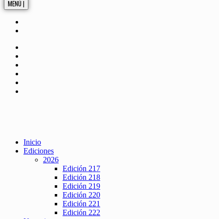
MENÚ |
Inicio
Ediciones
2026
Edición 217
Edición 218
Edición 219
Edición 220
Edición 221
Edición 222