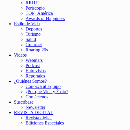
RRHH
Periscopio
TOP+América
Awards of Happiness
Estilo de Vida
Deportes
Turismo
Salud
Gourmet
Roaring 20s
Videos
Webinars
Podcast
Entrevistas
Reportajes
¿Quiénes Somos?
Conozca al Equipo
¿Por qué Vida y Éxito?
Contáctenos
Suscríbase
Newsletter
REVISTA DIGITAL
Revista digital
Ediciones Especiales