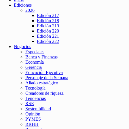
Ediciones
2026
Edición 217
Edición 218
Edición 219
Edición 220
Edición 221
Edición 222
Negocios
Especiales
Banca y Finanzas
Economía
Gerencia
Educación Ejecutiva
Personaje de la Semana
Aliado estratégico
Tecnología
Creadores de riqueza
Tendencias
RSE
Sostenibilidad
Opinión
PYMES
RRHH