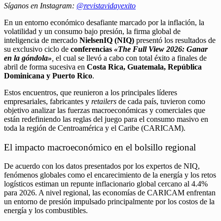
Síganos en Instagram:
@revistavidayexito
En un entorno económico desafiante marcado por la inflación, la
volatilidad y un consumo bajo presión, la firma global de
inteligencia de mercado
NielsenIQ (NIQ)
presentó los resultados de
su exclusivo ciclo de
conferencias
«The Full View 2026: Ganar
en la góndola»
,
el cual se llevó a cabo con total éxito a finales de
abril de forma sucesiva en
Costa Rica, Guatemala, República
Dominicana y Puerto Rico
.
Estos encuentros, que reunieron a los principales líderes
empresariales, fabricantes y
retailers
de cada país, tuvieron como
objetivo analizar las fuerzas macroeconómicas y comerciales que
están redefiniendo las reglas del juego para el consumo masivo en
toda la región de Centroamérica y el Caribe (CARICAM).
El impacto macroeconómico en el bolsillo regional
De acuerdo con los datos presentados por los expertos de NIQ,
fenómenos globales como el encarecimiento de la energía y los retos
logísticos estiman un repunte inflacionario global cercano al 4.4%
para 2026. A nivel regional, las economías de CARICAM enfrentan
un entorno de presión impulsado principalmente por los costos de la
energía y los combustibles.