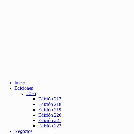
Inicio
Ediciones
2026
Edición 217
Edición 218
Edición 219
Edición 220
Edición 221
Edición 222
Negocios