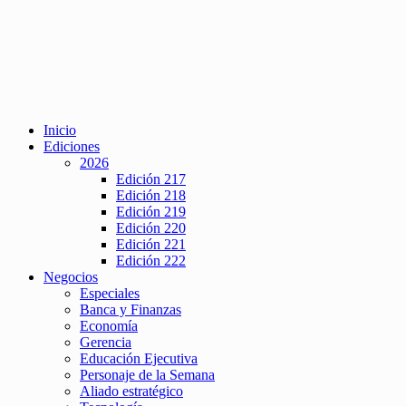
Inicio
Ediciones
2026
Edición 217
Edición 218
Edición 219
Edición 220
Edición 221
Edición 222
Negocios
Especiales
Banca y Finanzas
Economía
Gerencia
Educación Ejecutiva
Personaje de la Semana
Aliado estratégico