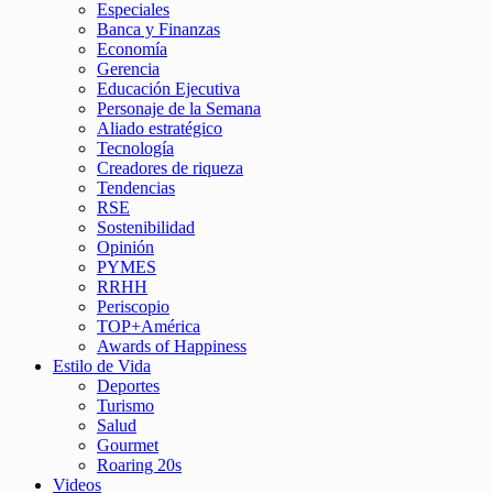
Especiales
Banca y Finanzas
Economía
Gerencia
Educación Ejecutiva
Personaje de la Semana
Aliado estratégico
Tecnología
Creadores de riqueza
Tendencias
RSE
Sostenibilidad
Opinión
PYMES
RRHH
Periscopio
TOP+América
Awards of Happiness
Estilo de Vida
Deportes
Turismo
Salud
Gourmet
Roaring 20s
Videos