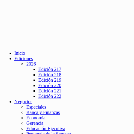
Inicio
Ediciones
2026
Edición 217
Edición 218
Edición 219
Edición 220
Edición 221
Edición 222
Negocios
Especiales
Banca y Finanzas
Economía
Gerencia
Educación Ejecutiva
Personaje de la Semana