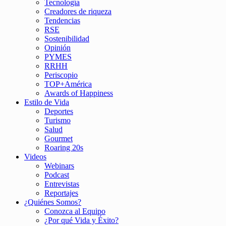
Tecnología
Creadores de riqueza
Tendencias
RSE
Sostenibilidad
Opinión
PYMES
RRHH
Periscopio
TOP+América
Awards of Happiness
Estilo de Vida
Deportes
Turismo
Salud
Gourmet
Roaring 20s
Videos
Webinars
Podcast
Entrevistas
Reportajes
¿Quiénes Somos?
Conozca al Equipo
¿Por qué Vida y Éxito?