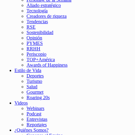
Aliado estratégico
Tecnología
Creadores de riqueza
Tendencias
RSE
Sostenibilidad
Opinión
PYMES
RRHH
Periscopio
TOP+América
Awards of Happiness
Estilo de Vida
Deportes
Turismo
Salud
Gourmet
Roaring 20s
Videos
Webinars
Podcast
Entrevistas
Reportajes
¿Quiénes Somos?