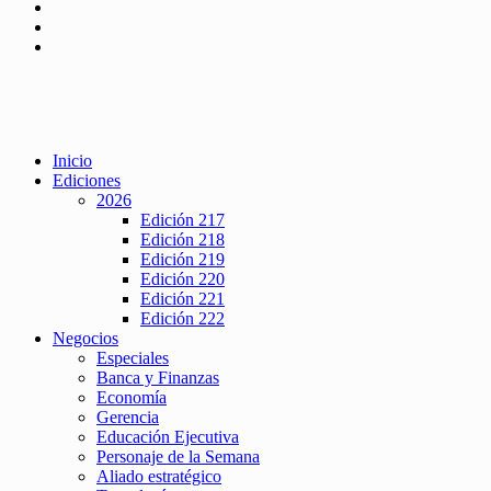
Inicio
Ediciones
2026
Edición 217
Edición 218
Edición 219
Edición 220
Edición 221
Edición 222
Negocios
Especiales
Banca y Finanzas
Economía
Gerencia
Educación Ejecutiva
Personaje de la Semana
Aliado estratégico