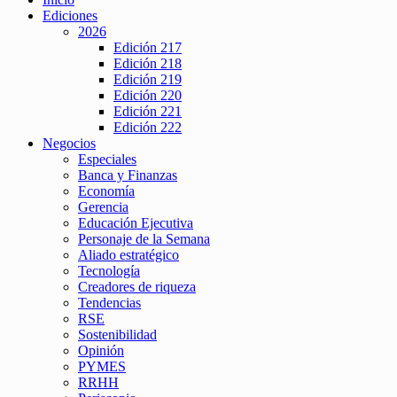
Ediciones
2026
Edición 217
Edición 218
Edición 219
Edición 220
Edición 221
Edición 222
Negocios
Especiales
Banca y Finanzas
Economía
Gerencia
Educación Ejecutiva
Personaje de la Semana
Aliado estratégico
Tecnología
Creadores de riqueza
Tendencias
RSE
Sostenibilidad
Opinión
PYMES
RRHH