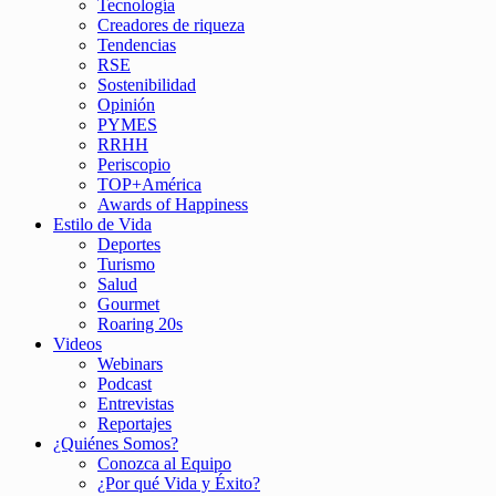
Tecnología
Creadores de riqueza
Tendencias
RSE
Sostenibilidad
Opinión
PYMES
RRHH
Periscopio
TOP+América
Awards of Happiness
Estilo de Vida
Deportes
Turismo
Salud
Gourmet
Roaring 20s
Videos
Webinars
Podcast
Entrevistas
Reportajes
¿Quiénes Somos?
Conozca al Equipo
¿Por qué Vida y Éxito?