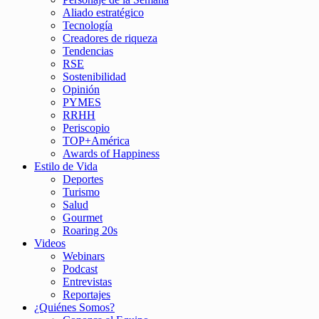
Aliado estratégico
Tecnología
Creadores de riqueza
Tendencias
RSE
Sostenibilidad
Opinión
PYMES
RRHH
Periscopio
TOP+América
Awards of Happiness
Estilo de Vida
Deportes
Turismo
Salud
Gourmet
Roaring 20s
Videos
Webinars
Podcast
Entrevistas
Reportajes
¿Quiénes Somos?