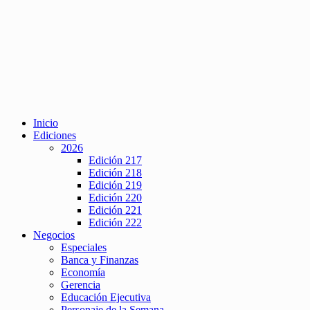
Inicio
Ediciones
2026
Edición 217
Edición 218
Edición 219
Edición 220
Edición 221
Edición 222
Negocios
Especiales
Banca y Finanzas
Economía
Gerencia
Educación Ejecutiva
Personaje de la Semana