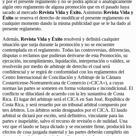
y por el presente reglamento y no se podrá aplicar o analógicamente
algún otro reglamento de alguna promoción que en el pasado haya
sacado al mercado
Revista Vida y Éxito.
Asimismo
Revista Vida y
Éxito
se reserva el derecho de modificar el presente reglamento en
cualquier momento dando la misma publicidad que se le ha dado al
presente reglamento.
Además,
Revista Vida y Éxito
resolverá y definirá cualquier
situación que surja durante la promoción y no se encuentre
contemplada en el reglamento. Todas las controversias, diferencias,
disputas o reclamos que pudieran derivarse de esta Promoción, su
ejecución, incumplimiento, liquidación, interpretación o validez, se
resolverán por medio de arbitraje de derecho el cual será
confidencial y se regirá de conformidad con los reglamentos del
Centro Internacional de Conciliación y Arbitraje de la Cámara
Costarricense-Norteamericana de Comercio («CICA»), a cuyas
normas las partes se someten en forma voluntaria e incondicional. El
conflicto se dilucidará de acuerdo con la ley sustantiva de Costa
Rica. El lugar del arbitraje será el CICA en San José, República de
Costa Rica, y será resuelto por un tribunal arbitral compuesto por
tres árbitros. Los árbitros serán designados por el CICA. El laudo
arbitral se dictará por escrito, será definitivo, vinculante para las
partes e inapelable, salvo el recurso de revisión o de nulidad. Una
vez que el laudo se haya dictado y se encuentre firme, producirá los
efectos de cosa juzgada material y las partes deberán cumplirlo sin