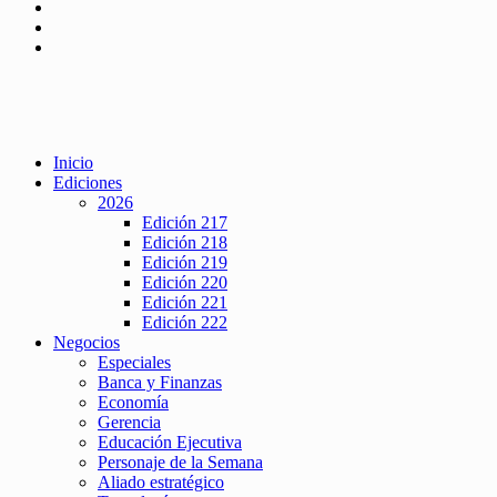
Inicio
Ediciones
2026
Edición 217
Edición 218
Edición 219
Edición 220
Edición 221
Edición 222
Negocios
Especiales
Banca y Finanzas
Economía
Gerencia
Educación Ejecutiva
Personaje de la Semana
Aliado estratégico