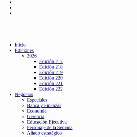
Inicio
Ediciones
2026
Edición 217
Edición 218
Edición 219
Edición 220
Edición 221
Edición 222
Negocios
Especiales
Banca y Finanzas
Economía
Gerencia
Educación Ejecutiva
Personaje de la Semana
Aliado estratégico