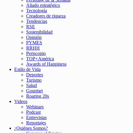
Aliado estratégico
Tecnología
Creadores de riqueza
Tendencias
RSE
Sostenibilidad
Opinión
PYMES
RRHH
Periscopio
TOP+América
Awards of Happiness
Estilo de Vida
Deportes
Turismo
Salud
Gourmet
Roaring 20s
Videos
Webinars
Podcast
Entrevistas
Reportajes
¿Quiénes Somos?