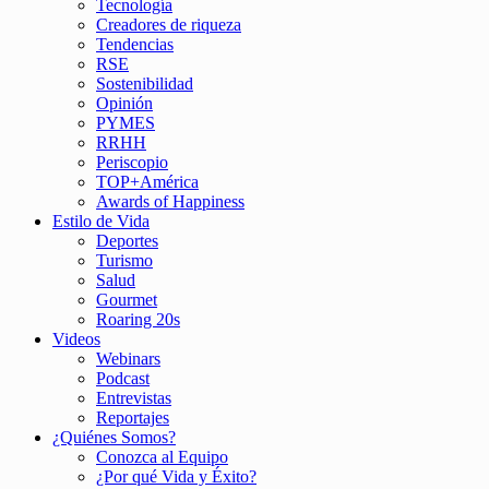
Tecnología
Creadores de riqueza
Tendencias
RSE
Sostenibilidad
Opinión
PYMES
RRHH
Periscopio
TOP+América
Awards of Happiness
Estilo de Vida
Deportes
Turismo
Salud
Gourmet
Roaring 20s
Videos
Webinars
Podcast
Entrevistas
Reportajes
¿Quiénes Somos?
Conozca al Equipo
¿Por qué Vida y Éxito?