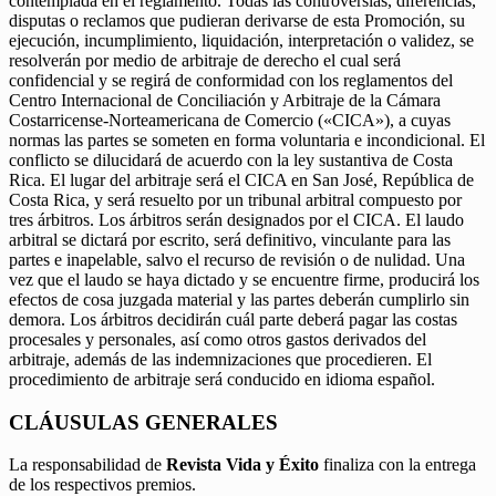
contemplada en el reglamento. Todas las controversias, diferencias,
disputas o reclamos que pudieran derivarse de esta Promoción, su
ejecución, incumplimiento, liquidación, interpretación o validez, se
resolverán por medio de arbitraje de derecho el cual será
confidencial y se regirá de conformidad con los reglamentos del
Centro Internacional de Conciliación y Arbitraje de la Cámara
Costarricense-Norteamericana de Comercio («CICA»), a cuyas
normas las partes se someten en forma voluntaria e incondicional. El
conflicto se dilucidará de acuerdo con la ley sustantiva de Costa
Rica. El lugar del arbitraje será el CICA en San José, República de
Costa Rica, y será resuelto por un tribunal arbitral compuesto por
tres árbitros. Los árbitros serán designados por el CICA. El laudo
arbitral se dictará por escrito, será definitivo, vinculante para las
partes e inapelable, salvo el recurso de revisión o de nulidad. Una
vez que el laudo se haya dictado y se encuentre firme, producirá los
efectos de cosa juzgada material y las partes deberán cumplirlo sin
demora. Los árbitros decidirán cuál parte deberá pagar las costas
procesales y personales, así como otros gastos derivados del
arbitraje, además de las indemnizaciones que procedieren. El
procedimiento de arbitraje será conducido en idioma español.
CLÁUSULAS GENERALES
La responsabilidad de
Revista Vida y Éxito
finaliza con la entrega
de los respectivos premios.