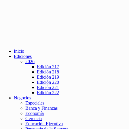
Inicio
Ediciones
2026
Edición 217
Edición 218
Edición 219
Edición 220
Edición 221
Edición 222
Negocios
Especiales
Banca y Finanzas
Economía
Gerencia
Educación Ejecutiva
Personaje de la Semana