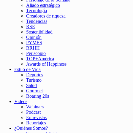
Aliado estratégico
Tecnología
Creadores de riqueza
Tendencias
RSE
Sostenibilidad
Opinión
PYMES
RRHH
Periscopio
TOP+América
Awards of Happiness
Estilo de Vida
Deportes
Turismo
Salud
Gourmet
Roaring 20s
Videos
Webinars
Podcast
Entrevistas
Reportajes
¿Quiénes Somos?