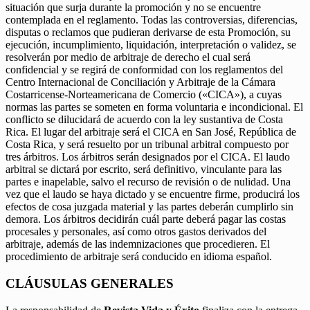
situación que surja durante la promoción y no se encuentre
contemplada en el reglamento. Todas las controversias, diferencias,
disputas o reclamos que pudieran derivarse de esta Promoción, su
ejecución, incumplimiento, liquidación, interpretación o validez, se
resolverán por medio de arbitraje de derecho el cual será
confidencial y se regirá de conformidad con los reglamentos del
Centro Internacional de Conciliación y Arbitraje de la Cámara
Costarricense-Norteamericana de Comercio («CICA»), a cuyas
normas las partes se someten en forma voluntaria e incondicional. El
conflicto se dilucidará de acuerdo con la ley sustantiva de Costa
Rica. El lugar del arbitraje será el CICA en San José, República de
Costa Rica, y será resuelto por un tribunal arbitral compuesto por
tres árbitros. Los árbitros serán designados por el CICA. El laudo
arbitral se dictará por escrito, será definitivo, vinculante para las
partes e inapelable, salvo el recurso de revisión o de nulidad. Una
vez que el laudo se haya dictado y se encuentre firme, producirá los
efectos de cosa juzgada material y las partes deberán cumplirlo sin
demora. Los árbitros decidirán cuál parte deberá pagar las costas
procesales y personales, así como otros gastos derivados del
arbitraje, además de las indemnizaciones que procedieren. El
procedimiento de arbitraje será conducido en idioma español.
CLÁUSULAS GENERALES