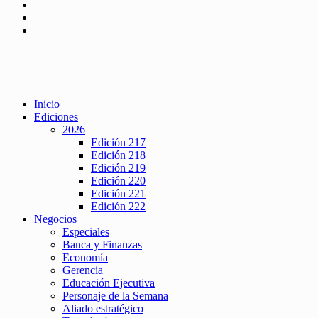
Inicio
Ediciones
2026
Edición 217
Edición 218
Edición 219
Edición 220
Edición 221
Edición 222
Negocios
Especiales
Banca y Finanzas
Economía
Gerencia
Educación Ejecutiva
Personaje de la Semana
Aliado estratégico