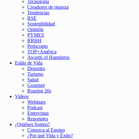
Tecnología
Creadores de riqueza
Tendencias
RSE
Sostenibilidad
Opinión
PYMES
RRHH
Periscopio
TOP+América
Awards of Happiness
Estilo de Vida
Deportes
Turismo
Salud
Gourmet
Roaring 20s
Videos
Webinars
Podcast
Entrevistas
Reportajes
¿Quiénes Somos?
Conozca al Equipo
¿Por qué Vida y Éxito?