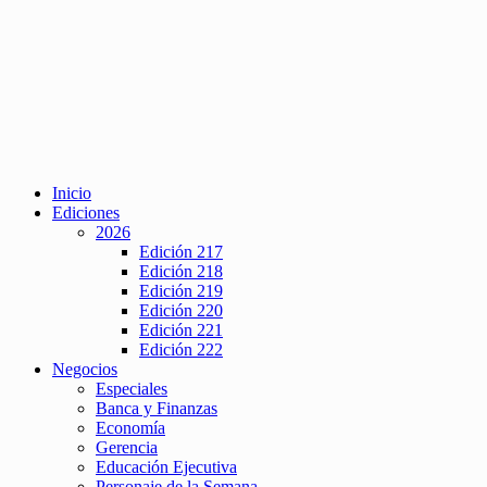
Inicio
Ediciones
2026
Edición 217
Edición 218
Edición 219
Edición 220
Edición 221
Edición 222
Negocios
Especiales
Banca y Finanzas
Economía
Gerencia
Educación Ejecutiva
Personaje de la Semana