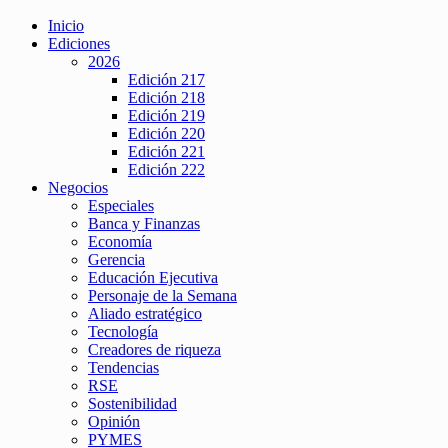
Inicio
Ediciones
2026
Edición 217
Edición 218
Edición 219
Edición 220
Edición 221
Edición 222
Negocios
Especiales
Banca y Finanzas
Economía
Gerencia
Educación Ejecutiva
Personaje de la Semana
Aliado estratégico
Tecnología
Creadores de riqueza
Tendencias
RSE
Sostenibilidad
Opinión
PYMES