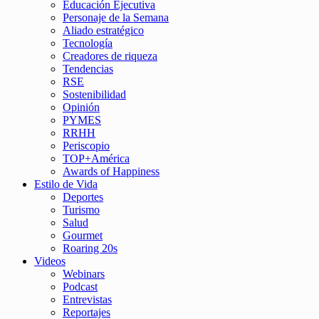
Educación Ejecutiva
Personaje de la Semana
Aliado estratégico
Tecnología
Creadores de riqueza
Tendencias
RSE
Sostenibilidad
Opinión
PYMES
RRHH
Periscopio
TOP+América
Awards of Happiness
Estilo de Vida
Deportes
Turismo
Salud
Gourmet
Roaring 20s
Videos
Webinars
Podcast
Entrevistas
Reportajes