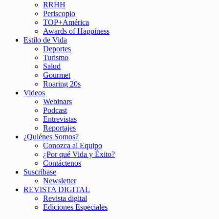
RRHH
Periscopio
TOP+América
Awards of Happiness
Estilo de Vida
Deportes
Turismo
Salud
Gourmet
Roaring 20s
Videos
Webinars
Podcast
Entrevistas
Reportajes
¿Quiénes Somos?
Conozca al Equipo
¿Por qué Vida y Éxito?
Contáctenos
Suscríbase
Newsletter
REVISTA DIGITAL
Revista digital
Ediciones Especiales