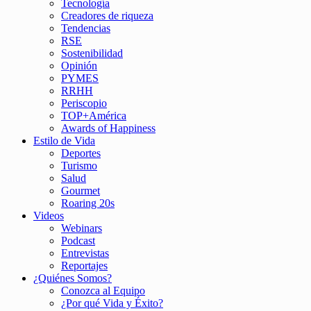
Tecnología
Creadores de riqueza
Tendencias
RSE
Sostenibilidad
Opinión
PYMES
RRHH
Periscopio
TOP+América
Awards of Happiness
Estilo de Vida
Deportes
Turismo
Salud
Gourmet
Roaring 20s
Videos
Webinars
Podcast
Entrevistas
Reportajes
¿Quiénes Somos?
Conozca al Equipo
¿Por qué Vida y Éxito?