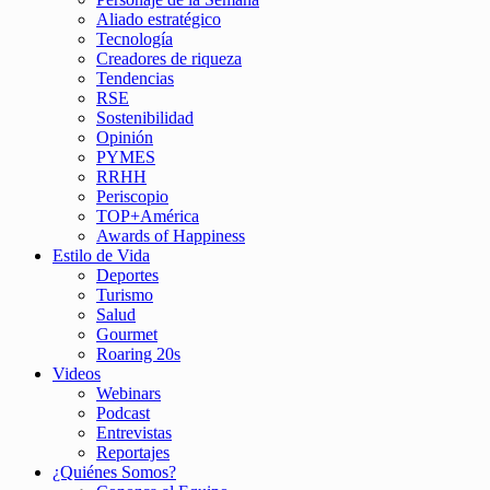
Aliado estratégico
Tecnología
Creadores de riqueza
Tendencias
RSE
Sostenibilidad
Opinión
PYMES
RRHH
Periscopio
TOP+América
Awards of Happiness
Estilo de Vida
Deportes
Turismo
Salud
Gourmet
Roaring 20s
Videos
Webinars
Podcast
Entrevistas
Reportajes
¿Quiénes Somos?