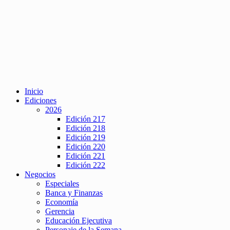
Inicio
Ediciones
2026
Edición 217
Edición 218
Edición 219
Edición 220
Edición 221
Edición 222
Negocios
Especiales
Banca y Finanzas
Economía
Gerencia
Educación Ejecutiva
Personaje de la Semana