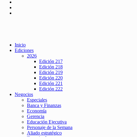
Inicio
Ediciones
2026
Edición 217
Edición 218
Edición 219
Edición 220
Edición 221
Edición 222
Negocios
Especiales
Banca y Finanzas
Economía
Gerencia
Educación Ejecutiva
Personaje de la Semana
Aliado estratégico