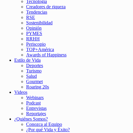
Tecnología
Creadores de riqueza
Tendencias
RSE
Sostenibilidad
Opinión
PYMES
RRHH
Periscopio
TOP+América
Awards of Happiness
Estilo de Vida
Deportes
Turismo
Salud
Gourmet
Roaring 20s
Videos
Webinars
Podcast
Entrevistas
Reportajes
¿Quiénes Somos?
Conozca al Equipo
¿Por qué Vida y Éxito?