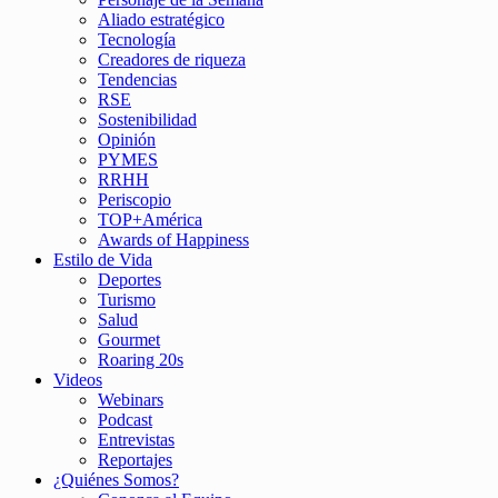
Aliado estratégico
Tecnología
Creadores de riqueza
Tendencias
RSE
Sostenibilidad
Opinión
PYMES
RRHH
Periscopio
TOP+América
Awards of Happiness
Estilo de Vida
Deportes
Turismo
Salud
Gourmet
Roaring 20s
Videos
Webinars
Podcast
Entrevistas
Reportajes
¿Quiénes Somos?