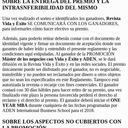
SOBRE LA ENTREGA DEL PREMIO Y LA
INTRASNFERIBILIDAD DEL MISMO
Una vez realizado el sorteo e identificados los ganadores,
Revista
Vida y Éxito
SE COMUNICARÁ CON LOS GANADORES,
para informarles cómo hacer efectivo su premio.
Además, para poderlo retirar deberán contar con el documento de
identidad vigente y firmar un documento de aceptación donde son
garantes de haber leído y entendido el presente reglamento y las
condiciones aquí estipuladas. Al ganador de la PROMOCIÓN
Máster de los negocios con Vida y Éxito y ADEN
, se le dará
difusión en la Revista Vida y Éxito y en las redes sociales. El premio
únicamente puede ser disfrutado por el ganador, no es negociable,
transferible y no pueden ser reclamados por dinero u otros objetos
que no sean los especificados en este Reglamento. Tampoco está
autorizada la reventa o recanje con fines comerciales. El ganador
contará con 30 días hábiles para hacer retiro de su premio, una vez
finalizado este plazo la persona favorecida perderá el derecho al
reclamo y el derecho al premio. El ganador deberá iniciar el
ONE
YEAR MBA
durante cualquiera de las fechas programadas por
ADEN International Business School para el 2018.
SOBRE LOS ASPECTOS NO CUBIERTOS CON
LA PROMOCIÓN.