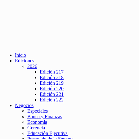
Inicio
Ediciones
2026
Edición 217
Edición 218
Edición 219
Edición 220
Edición 221
Edición 222
Negocios
Especiales
Banca y Finanzas
Economía
Gerencia
Educación Ejecutiva
Personaje de la Semana