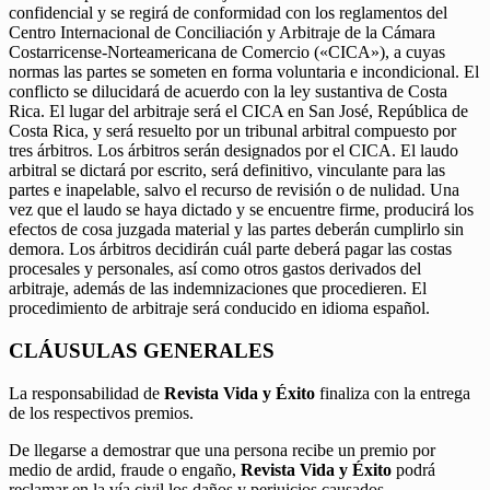
confidencial y se regirá de conformidad con los reglamentos del
Centro Internacional de Conciliación y Arbitraje de la Cámara
Costarricense-Norteamericana de Comercio («CICA»), a cuyas
normas las partes se someten en forma voluntaria e incondicional. El
conflicto se dilucidará de acuerdo con la ley sustantiva de Costa
Rica. El lugar del arbitraje será el CICA en San José, República de
Costa Rica, y será resuelto por un tribunal arbitral compuesto por
tres árbitros. Los árbitros serán designados por el CICA. El laudo
arbitral se dictará por escrito, será definitivo, vinculante para las
partes e inapelable, salvo el recurso de revisión o de nulidad. Una
vez que el laudo se haya dictado y se encuentre firme, producirá los
efectos de cosa juzgada material y las partes deberán cumplirlo sin
demora. Los árbitros decidirán cuál parte deberá pagar las costas
procesales y personales, así como otros gastos derivados del
arbitraje, además de las indemnizaciones que procedieren. El
procedimiento de arbitraje será conducido en idioma español.
CLÁUSULAS GENERALES
La responsabilidad de
Revista Vida y Éxito
finaliza con la entrega
de los respectivos premios.
De llegarse a demostrar que una persona recibe un premio por
medio de ardid, fraude o engaño,
Revista Vida y Éxito
podrá
reclamar en la vía civil los daños y perjuicios causados.