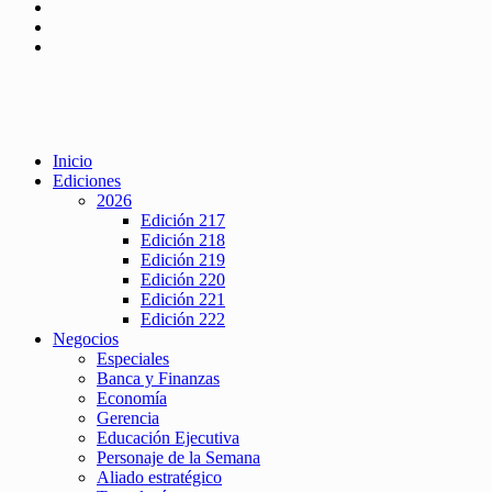
Inicio
Ediciones
2026
Edición 217
Edición 218
Edición 219
Edición 220
Edición 221
Edición 222
Negocios
Especiales
Banca y Finanzas
Economía
Gerencia
Educación Ejecutiva
Personaje de la Semana
Aliado estratégico