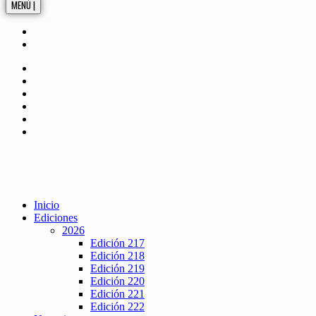
MENÚ |
Inicio
Ediciones
2026
Edición 217
Edición 218
Edición 219
Edición 220
Edición 221
Edición 222