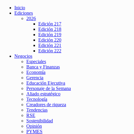
Inicio
Ediciones
2026
Edición 217
Edición 218
Edición 219
Edición 220
Edición 221
Edición 222
Negocios
Especiales
Banca y Finanzas
Economía
Gerencia
Educación Ejecutiva
Personaje de la Semana
Aliado estratégico
Tecnología
Creadores de riqueza
Tendencias
RSE
Sostenibilidad
Opinión
PYMES