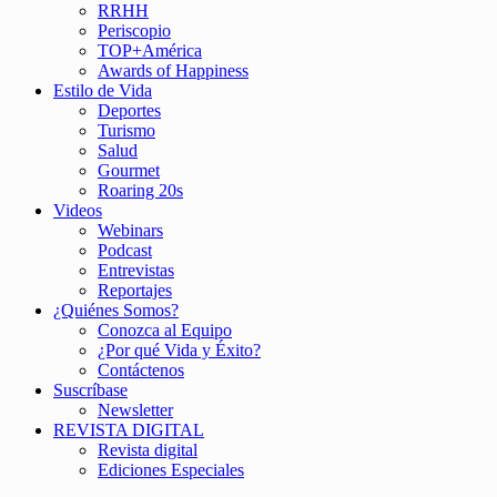
RRHH
Periscopio
TOP+América
Awards of Happiness
Estilo de Vida
Deportes
Turismo
Salud
Gourmet
Roaring 20s
Videos
Webinars
Podcast
Entrevistas
Reportajes
¿Quiénes Somos?
Conozca al Equipo
¿Por qué Vida y Éxito?
Contáctenos
Suscríbase
Newsletter
REVISTA DIGITAL
Revista digital
Ediciones Especiales