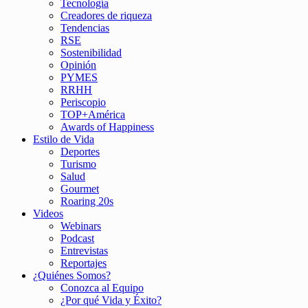
Tecnología
Creadores de riqueza
Tendencias
RSE
Sostenibilidad
Opinión
PYMES
RRHH
Periscopio
TOP+América
Awards of Happiness
Estilo de Vida
Deportes
Turismo
Salud
Gourmet
Roaring 20s
Videos
Webinars
Podcast
Entrevistas
Reportajes
¿Quiénes Somos?
Conozca al Equipo
¿Por qué Vida y Éxito?