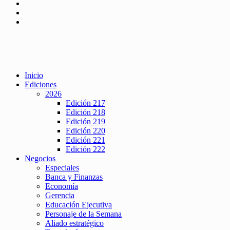
Inicio
Ediciones
2026
Edición 217
Edición 218
Edición 219
Edición 220
Edición 221
Edición 222
Negocios
Especiales
Banca y Finanzas
Economía
Gerencia
Educación Ejecutiva
Personaje de la Semana
Aliado estratégico