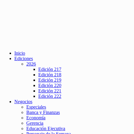
Inicio
Ediciones
2026
Edición 217
Edición 218
Edición 219
Edición 220
Edición 221
Edición 222
Negocios
Especiales
Banca y Finanzas
Economía
Gerencia
Educación Ejecutiva
Personaje de la Semana