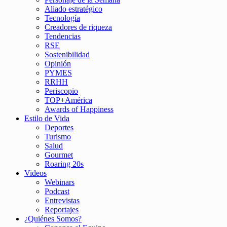
Aliado estratégico
Tecnología
Creadores de riqueza
Tendencias
RSE
Sostenibilidad
Opinión
PYMES
RRHH
Periscopio
TOP+América
Awards of Happiness
Estilo de Vida
Deportes
Turismo
Salud
Gourmet
Roaring 20s
Videos
Webinars
Podcast
Entrevistas
Reportajes
¿Quiénes Somos?