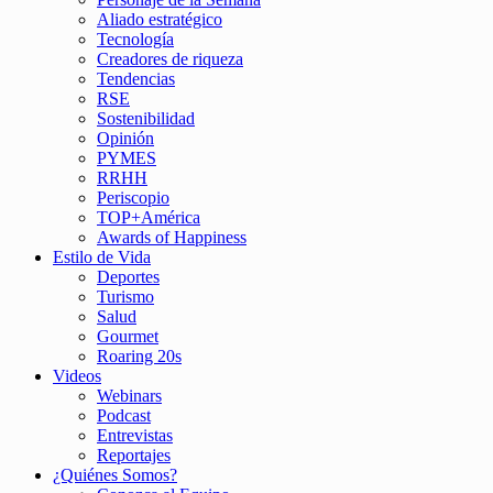
Aliado estratégico
Tecnología
Creadores de riqueza
Tendencias
RSE
Sostenibilidad
Opinión
PYMES
RRHH
Periscopio
TOP+América
Awards of Happiness
Estilo de Vida
Deportes
Turismo
Salud
Gourmet
Roaring 20s
Videos
Webinars
Podcast
Entrevistas
Reportajes
¿Quiénes Somos?