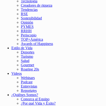
Tecnología
Creadores de riqueza
Tendencias
RSE
Sostenibilidad
Opinión
PYMES
RRHH
Periscopio
TOP+América
Awards of Happiness
Estilo de Vida
Deportes
Turismo
Salud
Gourmet
Roaring 20s
Videos
Webinars
Podcast
Entrevistas
Reportajes
¿Quiénes Somos?
Conozca al Equipo
¿Por qué Vida y Éxito?