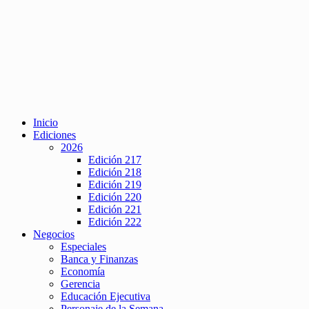
Inicio
Ediciones
2026
Edición 217
Edición 218
Edición 219
Edición 220
Edición 221
Edición 222
Negocios
Especiales
Banca y Finanzas
Economía
Gerencia
Educación Ejecutiva
Personaje de la Semana