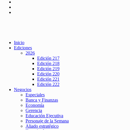
Inicio
Ediciones
2026
Edición 217
Edición 218
Edición 219
Edición 220
Edición 221
Edición 222
Negocios
Especiales
Banca y Finanzas
Economía
Gerencia
Educación Ejecutiva
Personaje de la Semana
Aliado estratégico