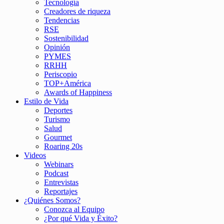
Tecnología
Creadores de riqueza
Tendencias
RSE
Sostenibilidad
Opinión
PYMES
RRHH
Periscopio
TOP+América
Awards of Happiness
Estilo de Vida
Deportes
Turismo
Salud
Gourmet
Roaring 20s
Videos
Webinars
Podcast
Entrevistas
Reportajes
¿Quiénes Somos?
Conozca al Equipo
¿Por qué Vida y Éxito?