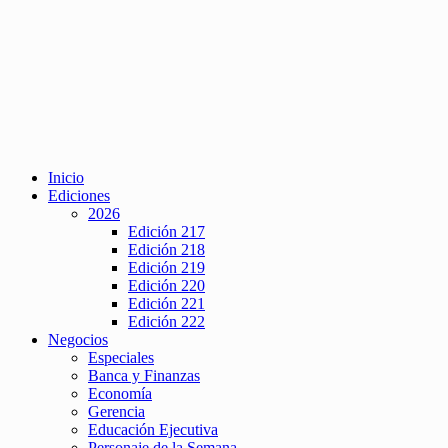
Inicio
Ediciones
2026
Edición 217
Edición 218
Edición 219
Edición 220
Edición 221
Edición 222
Negocios
Especiales
Banca y Finanzas
Economía
Gerencia
Educación Ejecutiva
Personaje de la Semana