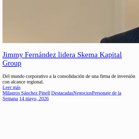
Jimmy Fernández lidera Skema Kapital
Group
Del mundo corporativo a la consolidación de una firma de inversión
con alcance regional.
Leer más
Milagros Sánchez Pinell
Destacadas
Negocios
Personaje de la
Semana
14 mayo, 2026