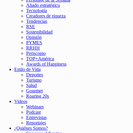
Aliado estratégico
Tecnología
Creadores de riqueza
Tendencias
RSE
Sostenibilidad
Opinión
PYMES
RRHH
Periscopio
TOP+América
Awards of Happiness
Estilo de Vida
Deportes
Turismo
Salud
Gourmet
Roaring 20s
Videos
Webinars
Podcast
Entrevistas
Reportajes
¿Quiénes Somos?