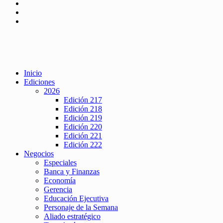
Inicio
Ediciones
2026
Edición 217
Edición 218
Edición 219
Edición 220
Edición 221
Edición 222
Negocios
Especiales
Banca y Finanzas
Economía
Gerencia
Educación Ejecutiva
Personaje de la Semana
Aliado estratégico