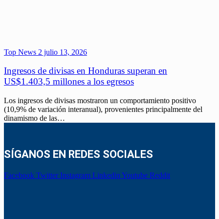
Top News 2
julio 13, 2026
Ingresos de divisas en Honduras superan en
US$1.403,5 millones a los egresos
Los ingresos de divisas mostraron un comportamiento positivo
(10,9% de variación interanual), provenientes principalmente del
dinamismo de las…
SÍGANOS EN REDES SOCIALES
Facebook
Twitter
Instagram
Linkedin
Youtube
Reddit