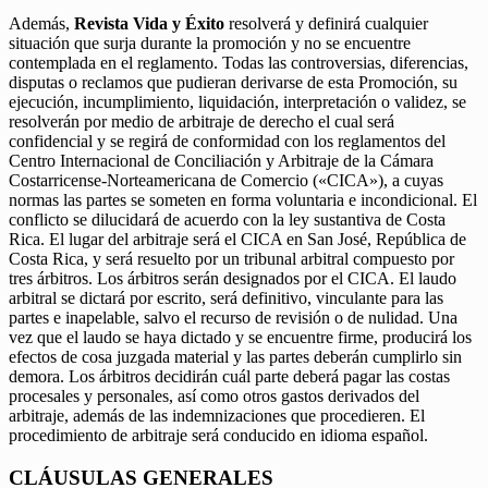
Además,
Revista Vida y Éxito
resolverá y definirá cualquier
situación que surja durante la promoción y no se encuentre
contemplada en el reglamento. Todas las controversias, diferencias,
disputas o reclamos que pudieran derivarse de esta Promoción, su
ejecución, incumplimiento, liquidación, interpretación o validez, se
resolverán por medio de arbitraje de derecho el cual será
confidencial y se regirá de conformidad con los reglamentos del
Centro Internacional de Conciliación y Arbitraje de la Cámara
Costarricense-Norteamericana de Comercio («CICA»), a cuyas
normas las partes se someten en forma voluntaria e incondicional. El
conflicto se dilucidará de acuerdo con la ley sustantiva de Costa
Rica. El lugar del arbitraje será el CICA en San José, República de
Costa Rica, y será resuelto por un tribunal arbitral compuesto por
tres árbitros. Los árbitros serán designados por el CICA. El laudo
arbitral se dictará por escrito, será definitivo, vinculante para las
partes e inapelable, salvo el recurso de revisión o de nulidad. Una
vez que el laudo se haya dictado y se encuentre firme, producirá los
efectos de cosa juzgada material y las partes deberán cumplirlo sin
demora. Los árbitros decidirán cuál parte deberá pagar las costas
procesales y personales, así como otros gastos derivados del
arbitraje, además de las indemnizaciones que procedieren. El
procedimiento de arbitraje será conducido en idioma español.
CLÁUSULAS GENERALES