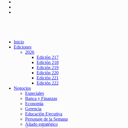
Inicio
Ediciones
2026
Edición 217
Edición 218
Edición 219
Edición 220
Edición 221
Edición 222
Negocios
Especiales
Banca y Finanzas
Economía
Gerencia
Educación Ejecutiva
Personaje de la Semana
Aliado estratégico