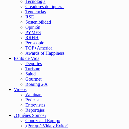
Tecnología
Creadores de riqueza
Tendencias
RSE
Sostenibilidad
Opinión
PYMES
RRHH
Periscopio
TOP+América
Awards of Happiness
Estilo de Vida
Deportes
Turismo
Salud
Gourmet
Roaring 20s
Videos
Webinars
Podcast
Entrevistas
Reportajes
¿Quiénes Somos?
Conozca al Equipo
¿Por qué Vida y Éxito?