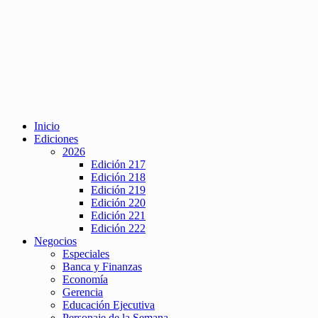
Inicio
Ediciones
2026
Edición 217
Edición 218
Edición 219
Edición 220
Edición 221
Edición 222
Negocios
Especiales
Banca y Finanzas
Economía
Gerencia
Educación Ejecutiva
Personaje de la Semana