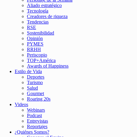
Aliado estratégico
Tecnología
Creadores de riqueza
Tendencias
RSE
Sostenibilidad
Opinión
PYMES
RRHH
Periscopio
TOP+América
Awards of Happiness
Estilo de Vida
Deportes
Turismo
Salud
Gourmet
Roaring 20s
Videos
Webinars
Podcast
Entrevistas
Reportajes
¿Quiénes Somos?