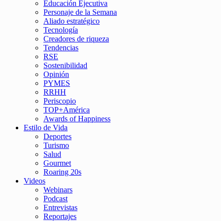
Educación Ejecutiva
Personaje de la Semana
Aliado estratégico
Tecnología
Creadores de riqueza
Tendencias
RSE
Sostenibilidad
Opinión
PYMES
RRHH
Periscopio
TOP+América
Awards of Happiness
Estilo de Vida
Deportes
Turismo
Salud
Gourmet
Roaring 20s
Videos
Webinars
Podcast
Entrevistas
Reportajes