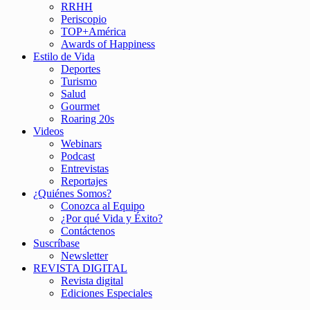
RRHH
Periscopio
TOP+América
Awards of Happiness
Estilo de Vida
Deportes
Turismo
Salud
Gourmet
Roaring 20s
Videos
Webinars
Podcast
Entrevistas
Reportajes
¿Quiénes Somos?
Conozca al Equipo
¿Por qué Vida y Éxito?
Contáctenos
Suscríbase
Newsletter
REVISTA DIGITAL
Revista digital
Ediciones Especiales