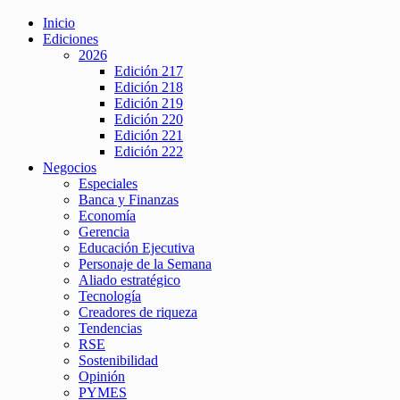
Inicio
Ediciones
2026
Edición 217
Edición 218
Edición 219
Edición 220
Edición 221
Edición 222
Negocios
Especiales
Banca y Finanzas
Economía
Gerencia
Educación Ejecutiva
Personaje de la Semana
Aliado estratégico
Tecnología
Creadores de riqueza
Tendencias
RSE
Sostenibilidad
Opinión
PYMES