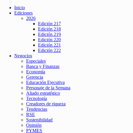
Inicio
Ediciones
2026
Edición 217
Edición 218
Edición 219
Edición 220
Edición 221
Edición 222
Negocios
Especiales
Banca y Finanzas
Economía
Gerencia
Educación Ejecutiva
Personaje de la Semana
Aliado estratégico
Tecnología
Creadores de riqueza
Tendencias
RSE
Sostenibilidad
Opinión
PYMES