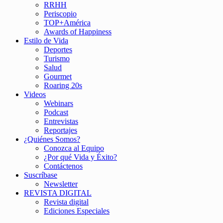
RRHH
Periscopio
TOP+América
Awards of Happiness
Estilo de Vida
Deportes
Turismo
Salud
Gourmet
Roaring 20s
Videos
Webinars
Podcast
Entrevistas
Reportajes
¿Quiénes Somos?
Conozca al Equipo
¿Por qué Vida y Éxito?
Contáctenos
Suscríbase
Newsletter
REVISTA DIGITAL
Revista digital
Ediciones Especiales