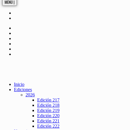
MENÚ |
Inicio
Ediciones
2026
Edición 217
Edición 218
Edición 219
Edición 220
Edición 221
Edición 222