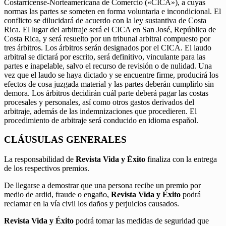
Costarricense-Norteamericana de Comercio («CICA»), a cuyas
normas las partes se someten en forma voluntaria e incondicional. El
conflicto se dilucidará de acuerdo con la ley sustantiva de Costa
Rica. El lugar del arbitraje será el CICA en San José, República de
Costa Rica, y será resuelto por un tribunal arbitral compuesto por
tres árbitros. Los árbitros serán designados por el CICA. El laudo
arbitral se dictará por escrito, será definitivo, vinculante para las
partes e inapelable, salvo el recurso de revisión o de nulidad. Una
vez que el laudo se haya dictado y se encuentre firme, producirá los
efectos de cosa juzgada material y las partes deberán cumplirlo sin
demora. Los árbitros decidirán cuál parte deberá pagar las costas
procesales y personales, así como otros gastos derivados del
arbitraje, además de las indemnizaciones que procedieren. El
procedimiento de arbitraje será conducido en idioma español.
CLÁUSULAS GENERALES
La responsabilidad de
Revista Vida y Éxito
finaliza con la entrega
de los respectivos premios.
De llegarse a demostrar que una persona recibe un premio por
medio de ardid, fraude o engaño,
Revista Vida y Éxito
podrá
reclamar en la vía civil los daños y perjuicios causados.
Revista Vida y Éxito
podrá tomar las medidas de seguridad que