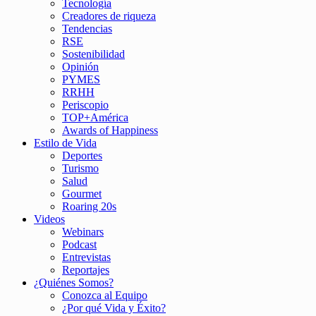
Tecnología
Creadores de riqueza
Tendencias
RSE
Sostenibilidad
Opinión
PYMES
RRHH
Periscopio
TOP+América
Awards of Happiness
Estilo de Vida
Deportes
Turismo
Salud
Gourmet
Roaring 20s
Videos
Webinars
Podcast
Entrevistas
Reportajes
¿Quiénes Somos?
Conozca al Equipo
¿Por qué Vida y Éxito?