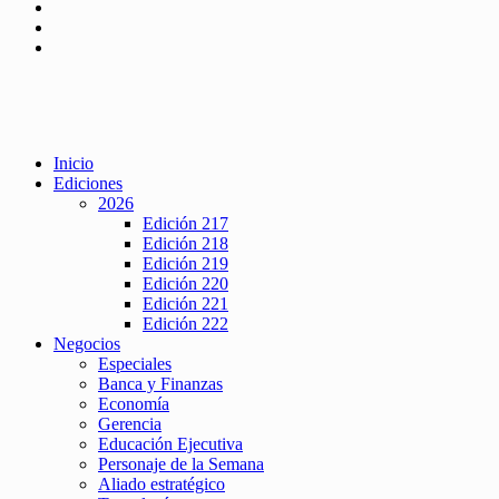
Inicio
Ediciones
2026
Edición 217
Edición 218
Edición 219
Edición 220
Edición 221
Edición 222
Negocios
Especiales
Banca y Finanzas
Economía
Gerencia
Educación Ejecutiva
Personaje de la Semana
Aliado estratégico