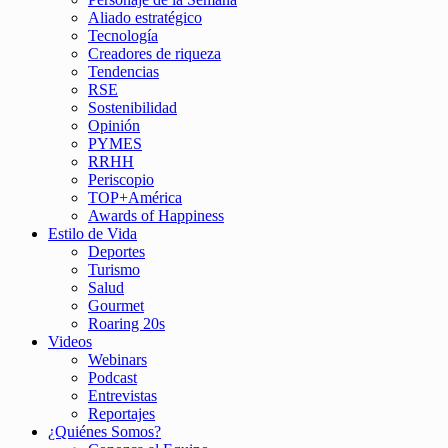
Aliado estratégico
Tecnología
Creadores de riqueza
Tendencias
RSE
Sostenibilidad
Opinión
PYMES
RRHH
Periscopio
TOP+América
Awards of Happiness
Estilo de Vida
Deportes
Turismo
Salud
Gourmet
Roaring 20s
Videos
Webinars
Podcast
Entrevistas
Reportajes
¿Quiénes Somos?