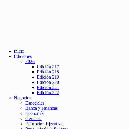
Inicio
Ediciones
2026
Edición 217
Edición 218
Edición 219
Edición 220
Edición 221
Edición 222
Negocios
Especiales
Banca y Finanzas
Economía
Gerencia
Educación Ejecutiva
Personaje de la Semana