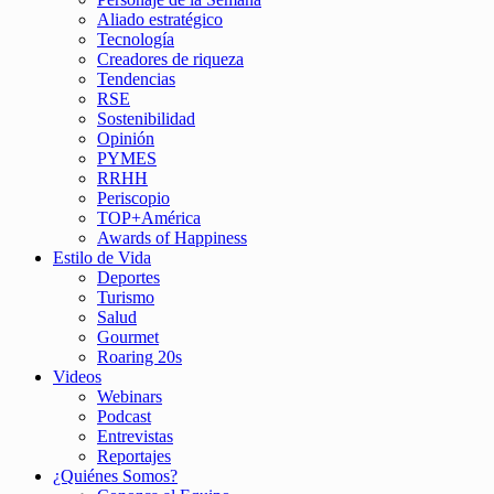
Aliado estratégico
Tecnología
Creadores de riqueza
Tendencias
RSE
Sostenibilidad
Opinión
PYMES
RRHH
Periscopio
TOP+América
Awards of Happiness
Estilo de Vida
Deportes
Turismo
Salud
Gourmet
Roaring 20s
Videos
Webinars
Podcast
Entrevistas
Reportajes
¿Quiénes Somos?