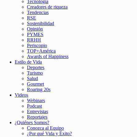
Tecnología
Creadores de riqueza
Tendencias
RSE
Sostenibilidad
Opinión
PYMES
RRHH
Periscopio
TOP+América
Awards of Happiness
Estilo de Vida
Deportes
Turismo
Salud
Gourmet
Roaring 20s
Videos
Webinars
Podcast
Entrevistas
Reportajes
¿Quiénes Somos?
Conozca al Equipo
¿Por qué Vida y Éxito?