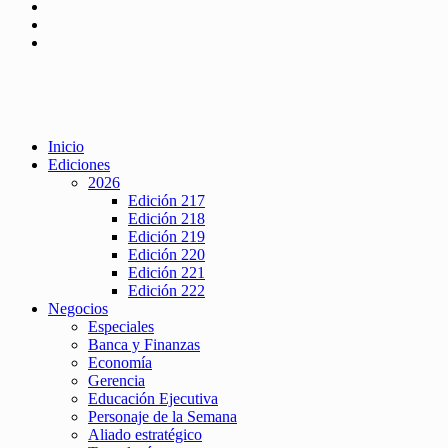
Inicio
Ediciones
2026
Edición 217
Edición 218
Edición 219
Edición 220
Edición 221
Edición 222
Negocios
Especiales
Banca y Finanzas
Economía
Gerencia
Educación Ejecutiva
Personaje de la Semana
Aliado estratégico