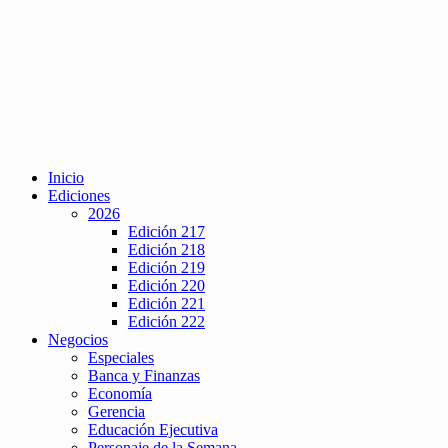
Inicio
Ediciones
2026
Edición 217
Edición 218
Edición 219
Edición 220
Edición 221
Edición 222
Negocios
Especiales
Banca y Finanzas
Economía
Gerencia
Educación Ejecutiva
Personaje de la Semana