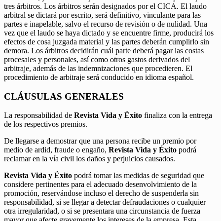
tres árbitros. Los árbitros serán designados por el CICA. El laudo
arbitral se dictará por escrito, será definitivo, vinculante para las
partes e inapelable, salvo el recurso de revisión o de nulidad. Una
vez que el laudo se haya dictado y se encuentre firme, producirá los
efectos de cosa juzgada material y las partes deberán cumplirlo sin
demora. Los árbitros decidirán cuál parte deberá pagar las costas
procesales y personales, así como otros gastos derivados del
arbitraje, además de las indemnizaciones que procedieren. El
procedimiento de arbitraje será conducido en idioma español.
CLÁUSULAS GENERALES
La responsabilidad de
Revista Vida y Éxito
finaliza con la entrega
de los respectivos premios.
De llegarse a demostrar que una persona recibe un premio por
medio de ardid, fraude o engaño,
Revista Vida y Éxito
podrá
reclamar en la vía civil los daños y perjuicios causados.
Revista Vida y Éxito
podrá tomar las medidas de seguridad que
considere pertinentes para el adecuado desenvolvimiento de la
promoción, reservándose incluso el derecho de suspenderla sin
responsabilidad, si se llegar a detectar defraudaciones o cualquier
otra irregularidad, o si se presentara una circunstancia de fuerza
mayor que afecte gravemente los intereses de la empresa. Esta