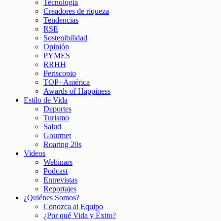
Tecnología
Creadores de riqueza
Tendencias
RSE
Sostenibilidad
Opinión
PYMES
RRHH
Periscopio
TOP+América
Awards of Happiness
Estilo de Vida
Deportes
Turismo
Salud
Gourmet
Roaring 20s
Videos
Webinars
Podcast
Entrevistas
Reportajes
¿Quiénes Somos?
Conozca al Equipo
¿Por qué Vida y Éxito?