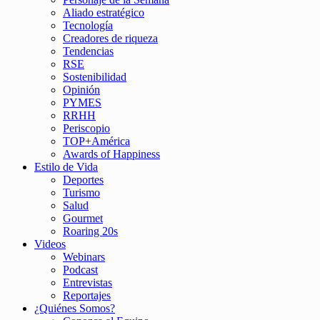
Aliado estratégico
Tecnología
Creadores de riqueza
Tendencias
RSE
Sostenibilidad
Opinión
PYMES
RRHH
Periscopio
TOP+América
Awards of Happiness
Estilo de Vida
Deportes
Turismo
Salud
Gourmet
Roaring 20s
Videos
Webinars
Podcast
Entrevistas
Reportajes
¿Quiénes Somos?