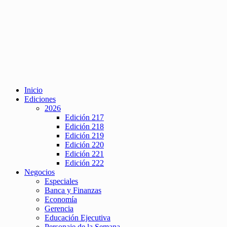
Inicio
Ediciones
2026
Edición 217
Edición 218
Edición 219
Edición 220
Edición 221
Edición 222
Negocios
Especiales
Banca y Finanzas
Economía
Gerencia
Educación Ejecutiva
Personaje de la Semana