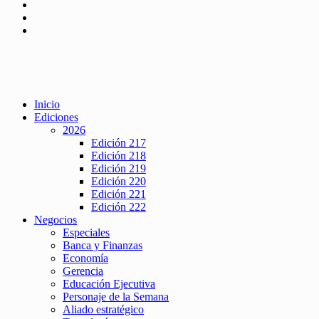
Inicio
Ediciones
2026
Edición 217
Edición 218
Edición 219
Edición 220
Edición 221
Edición 222
Negocios
Especiales
Banca y Finanzas
Economía
Gerencia
Educación Ejecutiva
Personaje de la Semana
Aliado estratégico