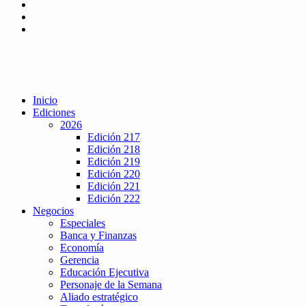
Inicio
Ediciones
2026
Edición 217
Edición 218
Edición 219
Edición 220
Edición 221
Edición 222
Negocios
Especiales
Banca y Finanzas
Economía
Gerencia
Educación Ejecutiva
Personaje de la Semana
Aliado estratégico