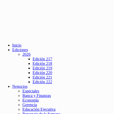
Inicio
Ediciones
2026
Edición 217
Edición 218
Edición 219
Edición 220
Edición 221
Edición 222
Negocios
Especiales
Banca y Finanzas
Economía
Gerencia
Educación Ejecutiva
Personaje de la Semana