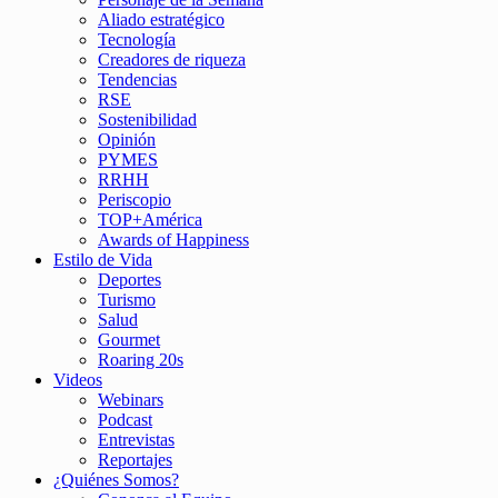
Aliado estratégico
Tecnología
Creadores de riqueza
Tendencias
RSE
Sostenibilidad
Opinión
PYMES
RRHH
Periscopio
TOP+América
Awards of Happiness
Estilo de Vida
Deportes
Turismo
Salud
Gourmet
Roaring 20s
Videos
Webinars
Podcast
Entrevistas
Reportajes
¿Quiénes Somos?