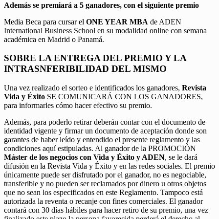
Además se premiará a 5 ganadores, con el siguiente premio
Media Beca para cursar el
ONE YEAR MBA
de ADEN
International Business School en su modalidad online con semana
académica en Madrid o Panamá.
SOBRE LA ENTREGA DEL PREMIO Y LA
INTRASNFERIBILIDAD DEL MISMO
Una vez realizado el sorteo e identificados los ganadores,
Revista
Vida y Éxito
SE COMUNICARÁ CON LOS GANADORES,
para informarles cómo hacer efectivo su premio.
Además, para poderlo retirar deberán contar con el documento de
identidad vigente y firmar un documento de aceptación donde son
garantes de haber leído y entendido el presente reglamento y las
condiciones aquí estipuladas. Al ganador de la PROMOCIÓN
Máster de los negocios con Vida y Éxito y ADEN
, se le dará
difusión en la Revista Vida y Éxito y en las redes sociales. El premio
únicamente puede ser disfrutado por el ganador, no es negociable,
transferible y no pueden ser reclamados por dinero u otros objetos
que no sean los especificados en este Reglamento. Tampoco está
autorizada la reventa o recanje con fines comerciales. El ganador
contará con 30 días hábiles para hacer retiro de su premio, una vez
finalizado este plazo la persona favorecida perderá el derecho al