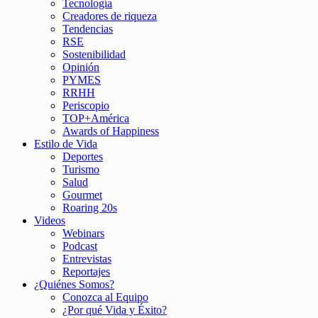
Tecnología
Creadores de riqueza
Tendencias
RSE
Sostenibilidad
Opinión
PYMES
RRHH
Periscopio
TOP+América
Awards of Happiness
Estilo de Vida
Deportes
Turismo
Salud
Gourmet
Roaring 20s
Videos
Webinars
Podcast
Entrevistas
Reportajes
¿Quiénes Somos?
Conozca al Equipo
¿Por qué Vida y Éxito?