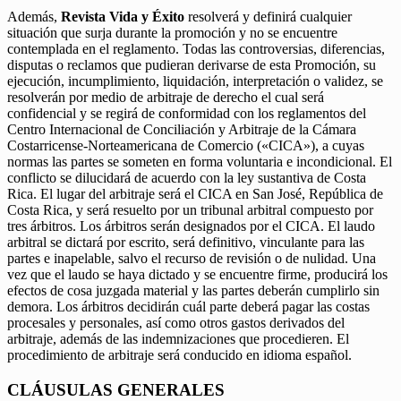
Además,
Revista Vida y Éxito
resolverá y definirá cualquier
situación que surja durante la promoción y no se encuentre
contemplada en el reglamento. Todas las controversias, diferencias,
disputas o reclamos que pudieran derivarse de esta Promoción, su
ejecución, incumplimiento, liquidación, interpretación o validez, se
resolverán por medio de arbitraje de derecho el cual será
confidencial y se regirá de conformidad con los reglamentos del
Centro Internacional de Conciliación y Arbitraje de la Cámara
Costarricense-Norteamericana de Comercio («CICA»), a cuyas
normas las partes se someten en forma voluntaria e incondicional. El
conflicto se dilucidará de acuerdo con la ley sustantiva de Costa
Rica. El lugar del arbitraje será el CICA en San José, República de
Costa Rica, y será resuelto por un tribunal arbitral compuesto por
tres árbitros. Los árbitros serán designados por el CICA. El laudo
arbitral se dictará por escrito, será definitivo, vinculante para las
partes e inapelable, salvo el recurso de revisión o de nulidad. Una
vez que el laudo se haya dictado y se encuentre firme, producirá los
efectos de cosa juzgada material y las partes deberán cumplirlo sin
demora. Los árbitros decidirán cuál parte deberá pagar las costas
procesales y personales, así como otros gastos derivados del
arbitraje, además de las indemnizaciones que procedieren. El
procedimiento de arbitraje será conducido en idioma español.
CLÁUSULAS GENERALES