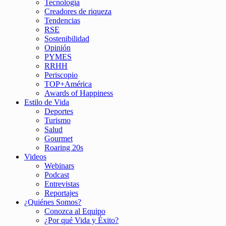
Tecnología
Creadores de riqueza
Tendencias
RSE
Sostenibilidad
Opinión
PYMES
RRHH
Periscopio
TOP+América
Awards of Happiness
Estilo de Vida
Deportes
Turismo
Salud
Gourmet
Roaring 20s
Videos
Webinars
Podcast
Entrevistas
Reportajes
¿Quiénes Somos?
Conozca al Equipo
¿Por qué Vida y Éxito?