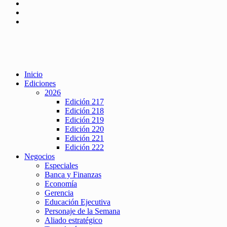
Inicio
Ediciones
2026
Edición 217
Edición 218
Edición 219
Edición 220
Edición 221
Edición 222
Negocios
Especiales
Banca y Finanzas
Economía
Gerencia
Educación Ejecutiva
Personaje de la Semana
Aliado estratégico