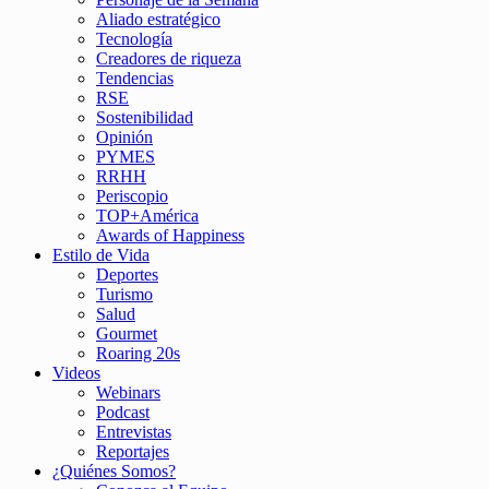
Aliado estratégico
Tecnología
Creadores de riqueza
Tendencias
RSE
Sostenibilidad
Opinión
PYMES
RRHH
Periscopio
TOP+América
Awards of Happiness
Estilo de Vida
Deportes
Turismo
Salud
Gourmet
Roaring 20s
Videos
Webinars
Podcast
Entrevistas
Reportajes
¿Quiénes Somos?