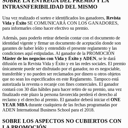
SOBRE LA ENTREGA DEL PREMIO Y LA
INTRASNFERIBILIDAD DEL MISMO
Una vez realizado el sorteo e identificados los ganadores,
Revista
Vida y Éxito
SE COMUNICARÁ CON LOS GANADORES,
para informarles cómo hacer efectivo su premio.
Además, para poderlo retirar deberán contar con el documento de
identidad vigente y firmar un documento de aceptación donde son
garantes de haber leído y entendido el presente reglamento y las
condiciones aquí estipuladas. Al ganador de la PROMOCIÓN
Máster de los negocios con Vida y Éxito y ADEN
, se le dará
difusión en la Revista Vida y Éxito y en las redes sociales. El premio
únicamente puede ser disfrutado por el ganador, no es negociable,
transferible y no pueden ser reclamados por dinero u otros objetos
que no sean los especificados en este Reglamento. Tampoco está
autorizada la reventa o recanje con fines comerciales. El ganador
contará con 30 días hábiles para hacer retiro de su premio, una vez
finalizado este plazo la persona favorecida perderá el derecho al
reclamo y el derecho al premio. El ganador deberá iniciar el
ONE
YEAR MBA
durante cualquiera de las fechas programadas por
ADEN International Business School para el 2018.
SOBRE LOS ASPECTOS NO CUBIERTOS CON
LA PROMOCIÓN.