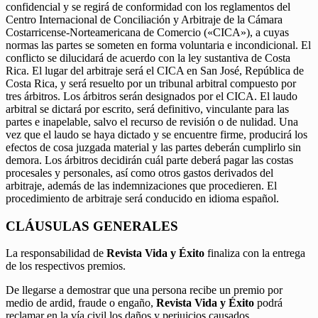
confidencial y se regirá de conformidad con los reglamentos del
Centro Internacional de Conciliación y Arbitraje de la Cámara
Costarricense-Norteamericana de Comercio («CICA»), a cuyas
normas las partes se someten en forma voluntaria e incondicional. El
conflicto se dilucidará de acuerdo con la ley sustantiva de Costa
Rica. El lugar del arbitraje será el CICA en San José, República de
Costa Rica, y será resuelto por un tribunal arbitral compuesto por
tres árbitros. Los árbitros serán designados por el CICA. El laudo
arbitral se dictará por escrito, será definitivo, vinculante para las
partes e inapelable, salvo el recurso de revisión o de nulidad. Una
vez que el laudo se haya dictado y se encuentre firme, producirá los
efectos de cosa juzgada material y las partes deberán cumplirlo sin
demora. Los árbitros decidirán cuál parte deberá pagar las costas
procesales y personales, así como otros gastos derivados del
arbitraje, además de las indemnizaciones que procedieren. El
procedimiento de arbitraje será conducido en idioma español.
CLÁUSULAS GENERALES
La responsabilidad de
Revista Vida y Éxito
finaliza con la entrega
de los respectivos premios.
De llegarse a demostrar que una persona recibe un premio por
medio de ardid, fraude o engaño,
Revista Vida y Éxito
podrá
reclamar en la vía civil los daños y perjuicios causados.