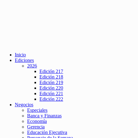
Inicio
Ediciones
2026
Edición 217
Edición 218
Edición 219
Edición 220
Edición 221
Edición 222
Negocios
Especiales
Banca y Finanzas
Economía
Gerencia
Educación Ejecutiva
Personaje de la Semana