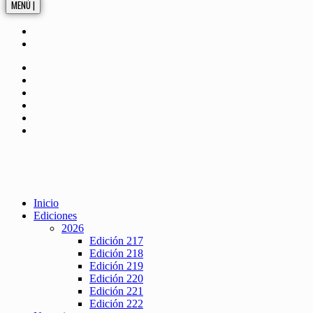
MENÚ |
Inicio
Ediciones
2026
Edición 217
Edición 218
Edición 219
Edición 220
Edición 221
Edición 222