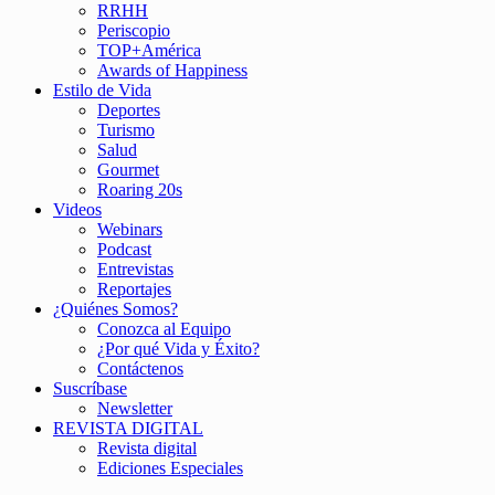
RRHH
Periscopio
TOP+América
Awards of Happiness
Estilo de Vida
Deportes
Turismo
Salud
Gourmet
Roaring 20s
Videos
Webinars
Podcast
Entrevistas
Reportajes
¿Quiénes Somos?
Conozca al Equipo
¿Por qué Vida y Éxito?
Contáctenos
Suscríbase
Newsletter
REVISTA DIGITAL
Revista digital
Ediciones Especiales