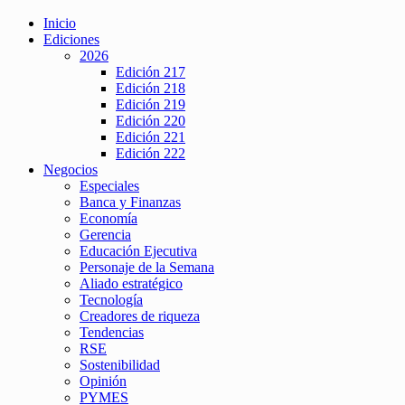
Inicio
Ediciones
2026
Edición 217
Edición 218
Edición 219
Edición 220
Edición 221
Edición 222
Negocios
Especiales
Banca y Finanzas
Economía
Gerencia
Educación Ejecutiva
Personaje de la Semana
Aliado estratégico
Tecnología
Creadores de riqueza
Tendencias
RSE
Sostenibilidad
Opinión
PYMES