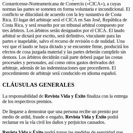
Costarricense-Norteamericana de Comercio («CICA»), a cuyas
normas las partes se someten en forma voluntaria e incondicional. El
conflicto se dilucidará de acuerdo con la ley sustantiva de Costa
Rica. El lugar del arbitraje será el CICA en San José, República de
Costa Rica, y será resuelto por un tribunal arbitral compuesto por
tres árbitros. Los árbitros serán designados por el CICA. El laudo
arbitral se dictará por escrito, será definitivo, vinculante para las
partes e inapelable, salvo el recurso de revisión o de nulidad. Una
vez que el laudo se haya dictado y se encuentre firme, producirá los
efectos de cosa juzgada material y las partes deberán cumplirlo sin
demora. Los árbitros decidirán cuál parte deberá pagar las costas
procesales y personales, así como otros gastos derivados del
arbitraje, además de las indemnizaciones que procedieren. El
procedimiento de arbitraje será conducido en idioma español.
CLÁUSULAS GENERALES
La responsabilidad de
Revista Vida y Éxito
finaliza con la entrega
de los respectivos premios.
De llegarse a demostrar que una persona recibe un premio por
medio de ardid, fraude o engaño,
Revista Vida y Éxito
podrá
reclamar en la vía civil los daños y perjuicios causados.
Revista Vida y Éxito
podrá tomar las medidas de seguridad que