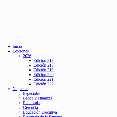
Inicio
Ediciones
2026
Edición 217
Edición 218
Edición 219
Edición 220
Edición 221
Edición 222
Negocios
Especiales
Banca y Finanzas
Economía
Gerencia
Educación Ejecutiva
Personaje de la Semana