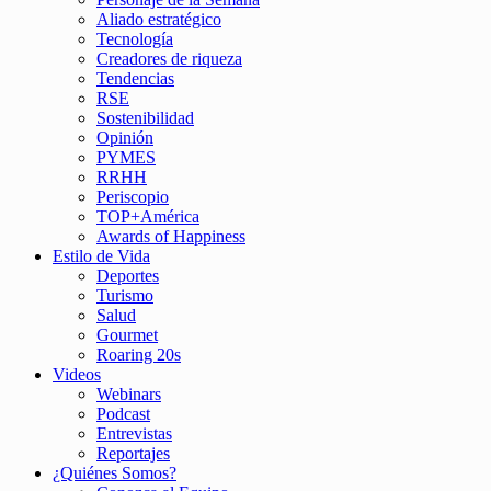
Aliado estratégico
Tecnología
Creadores de riqueza
Tendencias
RSE
Sostenibilidad
Opinión
PYMES
RRHH
Periscopio
TOP+América
Awards of Happiness
Estilo de Vida
Deportes
Turismo
Salud
Gourmet
Roaring 20s
Videos
Webinars
Podcast
Entrevistas
Reportajes
¿Quiénes Somos?