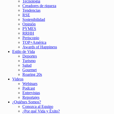
Tecnología
Creadores de riqueza
Tendencias
RSE
Sostenibilidad
Opinión
PYMES
RRHH
Periscopio
TOP+América
Awards of Happiness
Estilo de Vida
Deportes
Turismo
Salud
Gourmet
Roaring 20s
Videos
Webinars
Podcast
Entrevistas
Reportajes
¿Quiénes Somos?
Conozca al Equipo
¿Por qué Vida y Éxito?