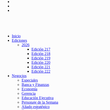
Inicio
Ediciones
2026
Edición 217
Edición 218
Edición 219
Edición 220
Edición 221
Edición 222
Negocios
Especiales
Banca y Finanzas
Economía
Gerencia
Educación Ejecutiva
Personaje de la Semana
Aliado estratégico