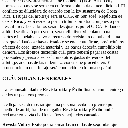
Costarricense-Norteamericana de Comercio («CICA»), a cuyas
normas las partes se someten en forma voluntaria e incondicional. El
conflicto se dilucidará de acuerdo con la ley sustantiva de Costa
Rica. El lugar del arbitraje será el CICA en San José, República de
Costa Rica, y será resuelto por un tribunal arbitral compuesto por
tres árbitros. Los árbitros serán designados por el CICA. El laudo
arbitral se dictará por escrito, será definitivo, vinculante para las
partes e inapelable, salvo el recurso de revisión o de nulidad. Una
vez que el laudo se haya dictado y se encuentre firme, producirá los
efectos de cosa juzgada material y las partes deberán cumplirlo sin
demora. Los árbitros decidirán cuál parte deberá pagar las costas
procesales y personales, así como otros gastos derivados del
arbitraje, además de las indemnizaciones que procedieren. El
procedimiento de arbitraje será conducido en idioma español.
CLÁUSULAS GENERALES
La responsabilidad de
Revista Vida y Éxito
finaliza con la entrega
de los respectivos premios.
De llegarse a demostrar que una persona recibe un premio por
medio de ardid, fraude o engaño,
Revista Vida y Éxito
podrá
reclamar en la vía civil los daños y perjuicios causados.
Revista Vida y Éxito
podrá tomar las medidas de seguridad que