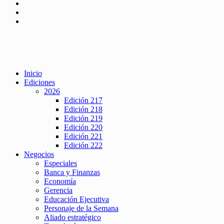
Inicio
Ediciones
2026
Edición 217
Edición 218
Edición 219
Edición 220
Edición 221
Edición 222
Negocios
Especiales
Banca y Finanzas
Economía
Gerencia
Educación Ejecutiva
Personaje de la Semana
Aliado estratégico