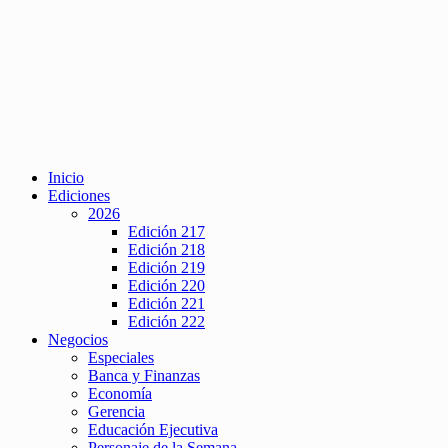
Inicio
Ediciones
2026
Edición 217
Edición 218
Edición 219
Edición 220
Edición 221
Edición 222
Negocios
Especiales
Banca y Finanzas
Economía
Gerencia
Educación Ejecutiva
Personaje de la Semana