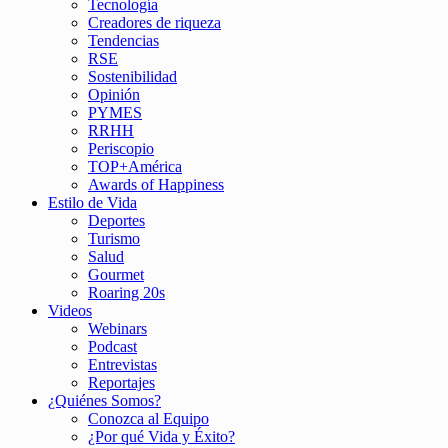
Tecnología
Creadores de riqueza
Tendencias
RSE
Sostenibilidad
Opinión
PYMES
RRHH
Periscopio
TOP+América
Awards of Happiness
Estilo de Vida
Deportes
Turismo
Salud
Gourmet
Roaring 20s
Videos
Webinars
Podcast
Entrevistas
Reportajes
¿Quiénes Somos?
Conozca al Equipo
¿Por qué Vida y Éxito?