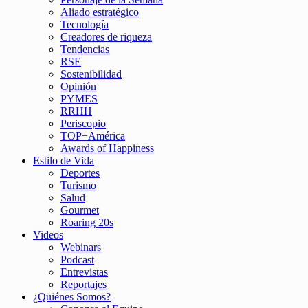
Aliado estratégico
Tecnología
Creadores de riqueza
Tendencias
RSE
Sostenibilidad
Opinión
PYMES
RRHH
Periscopio
TOP+América
Awards of Happiness
Estilo de Vida
Deportes
Turismo
Salud
Gourmet
Roaring 20s
Videos
Webinars
Podcast
Entrevistas
Reportajes
¿Quiénes Somos?