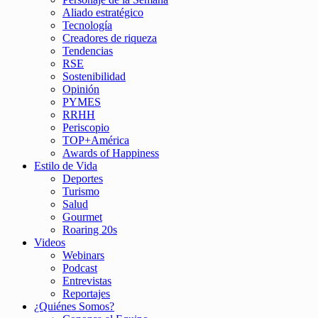
Aliado estratégico
Tecnología
Creadores de riqueza
Tendencias
RSE
Sostenibilidad
Opinión
PYMES
RRHH
Periscopio
TOP+América
Awards of Happiness
Estilo de Vida
Deportes
Turismo
Salud
Gourmet
Roaring 20s
Videos
Webinars
Podcast
Entrevistas
Reportajes
¿Quiénes Somos?