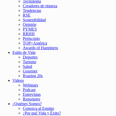
Tecnología
Creadores de riqueza
Tendencias
RSE
Sostenibilidad
Opinión
PYMES
RRHH
Periscopio
TOP+América
Awards of Happiness
Estilo de Vida
Deportes
Turismo
Salud
Gourmet
Roaring 20s
Videos
Webinars
Podcast
Entrevistas
Reportajes
¿Quiénes Somos?
Conozca al Equipo
¿Por qué Vida y Éxito?