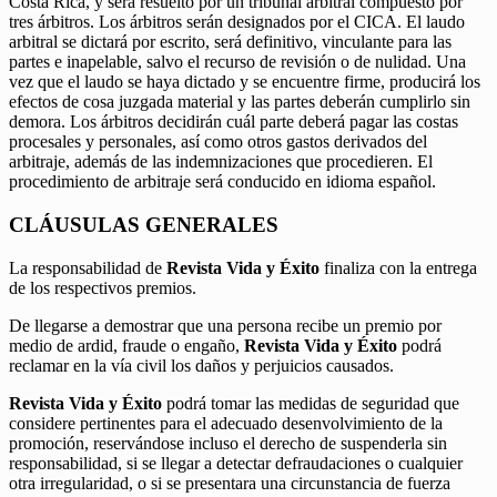
Costa Rica, y será resuelto por un tribunal arbitral compuesto por
tres árbitros. Los árbitros serán designados por el CICA. El laudo
arbitral se dictará por escrito, será definitivo, vinculante para las
partes e inapelable, salvo el recurso de revisión o de nulidad. Una
vez que el laudo se haya dictado y se encuentre firme, producirá los
efectos de cosa juzgada material y las partes deberán cumplirlo sin
demora. Los árbitros decidirán cuál parte deberá pagar las costas
procesales y personales, así como otros gastos derivados del
arbitraje, además de las indemnizaciones que procedieren. El
procedimiento de arbitraje será conducido en idioma español.
CLÁUSULAS GENERALES
La responsabilidad de
Revista Vida y Éxito
finaliza con la entrega
de los respectivos premios.
De llegarse a demostrar que una persona recibe un premio por
medio de ardid, fraude o engaño,
Revista Vida y Éxito
podrá
reclamar en la vía civil los daños y perjuicios causados.
Revista Vida y Éxito
podrá tomar las medidas de seguridad que
considere pertinentes para el adecuado desenvolvimiento de la
promoción, reservándose incluso el derecho de suspenderla sin
responsabilidad, si se llegar a detectar defraudaciones o cualquier
otra irregularidad, o si se presentara una circunstancia de fuerza