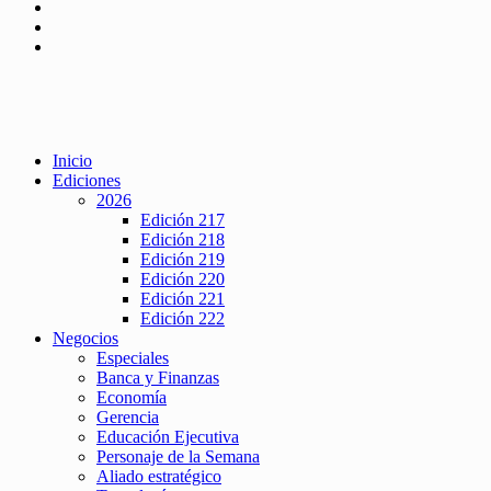
Inicio
Ediciones
2026
Edición 217
Edición 218
Edición 219
Edición 220
Edición 221
Edición 222
Negocios
Especiales
Banca y Finanzas
Economía
Gerencia
Educación Ejecutiva
Personaje de la Semana
Aliado estratégico