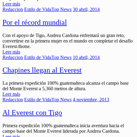
Leer más
Redaccion
Estilo de Vida
Top News
30 abril, 2014
Por el récord mundial
Con el apoyo de Tigo, Andrea Cardona enfrentará un gran reto,
convertirse en la primera mujer en el mundo en completar el desafío
Everest-lhotse.
Leer más
Redaccion
Estilo de Vida
Top News
10 abril, 2014
Chapines llegan al Everest
La primera expedición 100% guatemalteca alcanza el campo base
del Monte Everest a 5,360 metros de altura.
Leer más
Redaccion
Estilo de Vida
Top News
4 noviembre, 2013
Al Everest con Tigo
Primera expedición 100% guatemalteca inicia aventura hacia el
campo base del Monte Everest liderada por Andrea Cardona.
Leer más