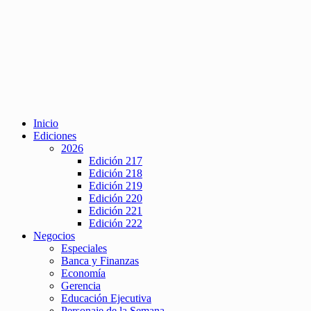
Inicio
Ediciones
2026
Edición 217
Edición 218
Edición 219
Edición 220
Edición 221
Edición 222
Negocios
Especiales
Banca y Finanzas
Economía
Gerencia
Educación Ejecutiva
Personaje de la Semana