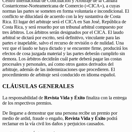
Centro Internacional de Conciliación y Arbitraje de la Cámara
Costarricense-Norteamericana de Comercio («CICA»), a cuyas
normas las partes se someten en forma voluntaria e incondicional. El
conflicto se dilucidará de acuerdo con la ley sustantiva de Costa
Rica. El lugar del arbitraje será el CICA en San José, República de
Costa Rica, y será resuelto por un tribunal arbitral compuesto por
tres árbitros. Los árbitros serán designados por el CICA. El laudo
arbitral se dictará por escrito, será definitivo, vinculante para las
partes e inapelable, salvo el recurso de revisión o de nulidad. Una
vez que el laudo se haya dictado y se encuentre firme, producirá los
efectos de cosa juzgada material y las partes deberán cumplirlo sin
demora. Los árbitros decidirán cuál parte deberá pagar las costas
procesales y personales, así como otros gastos derivados del
arbitraje, además de las indemnizaciones que procedieren. El
procedimiento de arbitraje será conducido en idioma español.
CLÁUSULAS GENERALES
La responsabilidad de
Revista Vida y Éxito
finaliza con la entrega
de los respectivos premios.
De llegarse a demostrar que una persona recibe un premio por
medio de ardid, fraude o engaño,
Revista Vida y Éxito
podrá
reclamar en la vía civil los daños y perjuicios causados.