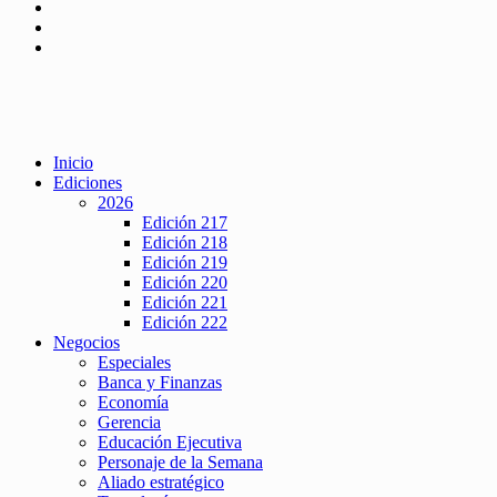
Inicio
Ediciones
2026
Edición 217
Edición 218
Edición 219
Edición 220
Edición 221
Edición 222
Negocios
Especiales
Banca y Finanzas
Economía
Gerencia
Educación Ejecutiva
Personaje de la Semana
Aliado estratégico