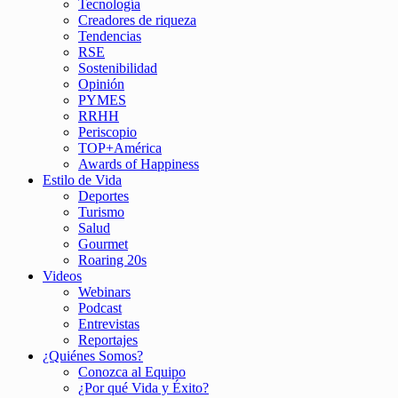
Tecnología
Creadores de riqueza
Tendencias
RSE
Sostenibilidad
Opinión
PYMES
RRHH
Periscopio
TOP+América
Awards of Happiness
Estilo de Vida
Deportes
Turismo
Salud
Gourmet
Roaring 20s
Videos
Webinars
Podcast
Entrevistas
Reportajes
¿Quiénes Somos?
Conozca al Equipo
¿Por qué Vida y Éxito?