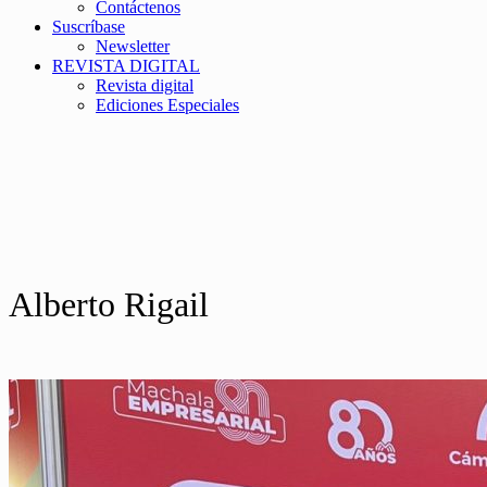
Contáctenos
Suscríbase
Newsletter
REVISTA DIGITAL
Revista digital
Ediciones Especiales
Alberto Rigail