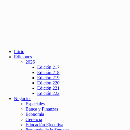
Inicio
Ediciones
2026
Edición 217
Edición 218
Edición 219
Edición 220
Edición 221
Edición 222
Negocios
Especiales
Banca y Finanzas
Economía
Gerencia
Educación Ejecutiva
Personaje de la Semana