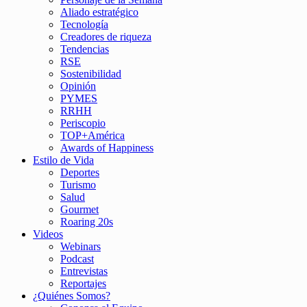
Aliado estratégico
Tecnología
Creadores de riqueza
Tendencias
RSE
Sostenibilidad
Opinión
PYMES
RRHH
Periscopio
TOP+América
Awards of Happiness
Estilo de Vida
Deportes
Turismo
Salud
Gourmet
Roaring 20s
Videos
Webinars
Podcast
Entrevistas
Reportajes
¿Quiénes Somos?