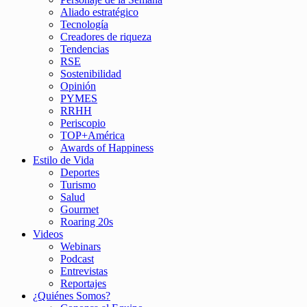
Aliado estratégico
Tecnología
Creadores de riqueza
Tendencias
RSE
Sostenibilidad
Opinión
PYMES
RRHH
Periscopio
TOP+América
Awards of Happiness
Estilo de Vida
Deportes
Turismo
Salud
Gourmet
Roaring 20s
Videos
Webinars
Podcast
Entrevistas
Reportajes
¿Quiénes Somos?