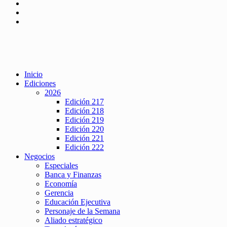
Inicio
Ediciones
2026
Edición 217
Edición 218
Edición 219
Edición 220
Edición 221
Edición 222
Negocios
Especiales
Banca y Finanzas
Economía
Gerencia
Educación Ejecutiva
Personaje de la Semana
Aliado estratégico