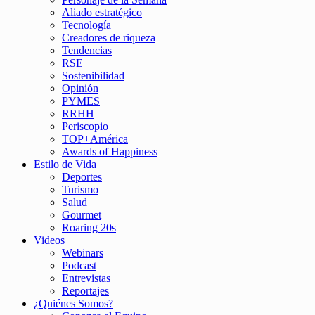
Aliado estratégico
Tecnología
Creadores de riqueza
Tendencias
RSE
Sostenibilidad
Opinión
PYMES
RRHH
Periscopio
TOP+América
Awards of Happiness
Estilo de Vida
Deportes
Turismo
Salud
Gourmet
Roaring 20s
Videos
Webinars
Podcast
Entrevistas
Reportajes
¿Quiénes Somos?