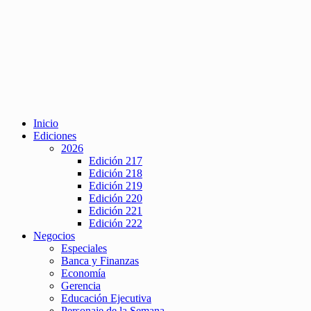
Inicio
Ediciones
2026
Edición 217
Edición 218
Edición 219
Edición 220
Edición 221
Edición 222
Negocios
Especiales
Banca y Finanzas
Economía
Gerencia
Educación Ejecutiva
Personaje de la Semana