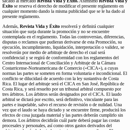
sacado al mercado
Revista Vida y Éxito.
Asimismo
Revista Vida y
Éxito
se reserva el derecho de modificar el presente reglamento en
cualquier momento dando la misma publicidad que se le ha dado al
presente reglamento.
Además,
Revista Vida y Éxito
resolverá y definirá cualquier
situación que surja durante la promoción y no se encuentre
contemplada en el reglamento. Todas las controversias, diferencias,
disputas o reclamos que pudieran derivarse de esta Promoción, su
ejecución, incumplimiento, liquidación, interpretación o validez, se
resolverán por medio de arbitraje de derecho el cual será
confidencial y se regirá de conformidad con los reglamentos del
Centro Internacional de Conciliación y Arbitraje de la Cámara
Costarricense-Norteamericana de Comercio («CICA»), a cuyas
normas las partes se someten en forma voluntaria e incondicional. El
conflicto se dilucidará de acuerdo con la ley sustantiva de Costa
Rica. El lugar del arbitraje será el CICA en San José, República de
Costa Rica, y será resuelto por un tribunal arbitral compuesto por
tres árbitros. Los árbitros serán designados por el CICA. El laudo
arbitral se dictará por escrito, será definitivo, vinculante para las
partes e inapelable, salvo el recurso de revisión o de nulidad. Una
vez que el laudo se haya dictado y se encuentre firme, producirá los
efectos de cosa juzgada material y las partes deberán cumplirlo sin
demora. Los árbitros decidirán cuál parte deberá pagar las costas
procesales y personales, así como otros gastos derivados del