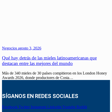
Negocios
agosto 3, 2026
Qué hay detrás de las mieles latinoamericanas que
destacan entre las mejores del mundo
Más de 340 mieles de 30 países compitieron en los London Honey
Awards 2026, donde productores de Costa…
SÍGANOS EN REDES SOCIALES
Facebook
Twitter
Instagram
Linkedin
Youtube
Reddit