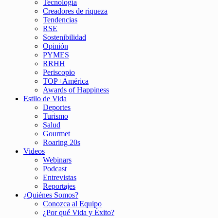
Tecnología
Creadores de riqueza
Tendencias
RSE
Sostenibilidad
Opinión
PYMES
RRHH
Periscopio
TOP+América
Awards of Happiness
Estilo de Vida
Deportes
Turismo
Salud
Gourmet
Roaring 20s
Videos
Webinars
Podcast
Entrevistas
Reportajes
¿Quiénes Somos?
Conozca al Equipo
¿Por qué Vida y Éxito?