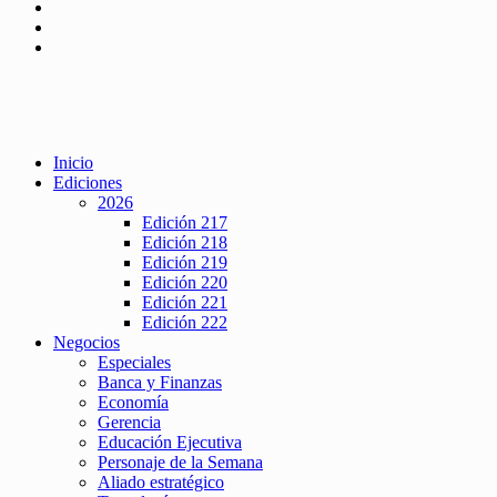
Inicio
Ediciones
2026
Edición 217
Edición 218
Edición 219
Edición 220
Edición 221
Edición 222
Negocios
Especiales
Banca y Finanzas
Economía
Gerencia
Educación Ejecutiva
Personaje de la Semana
Aliado estratégico