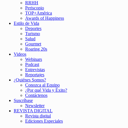
RRHH
Periscopio
TOP+América
Awards of Happiness
Estilo de Vida
Deportes
Turismo
Salud
Gourmet
Roaring 20s
Videos
Webinars
Podcast
Entrevistas
Reportajes
¿Quiénes Somos?
Conozca al Equipo
¿Por qué Vida y Éxito?
Contáctenos
Suscríbase
Newsletter
REVISTA DIGITAL
Revista digital
Ediciones Especiales