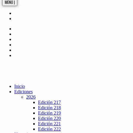
MENÚ |
Inicio
Ediciones
2026
Edición 217
Edición 218
Edición 219
Edición 220
Edición 221
Edición 222