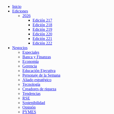
Inicio
Ediciones
2026
Edición 217
Edición 218
Edición 219
Edición 220
Edición 221
Edición 222
Negocios
Especiales
Banca y Finanzas
Economía
Gerencia
Educación Ejecutiva
Personaje de la Semana
Aliado estratégico
Tecnología
Creadores de riqueza
Tendencias
RSE
Sostenibilidad
Opinión
PYMES