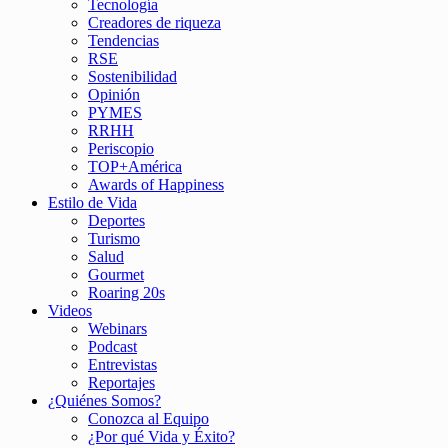
Tecnología
Creadores de riqueza
Tendencias
RSE
Sostenibilidad
Opinión
PYMES
RRHH
Periscopio
TOP+América
Awards of Happiness
Estilo de Vida
Deportes
Turismo
Salud
Gourmet
Roaring 20s
Videos
Webinars
Podcast
Entrevistas
Reportajes
¿Quiénes Somos?
Conozca al Equipo
¿Por qué Vida y Éxito?