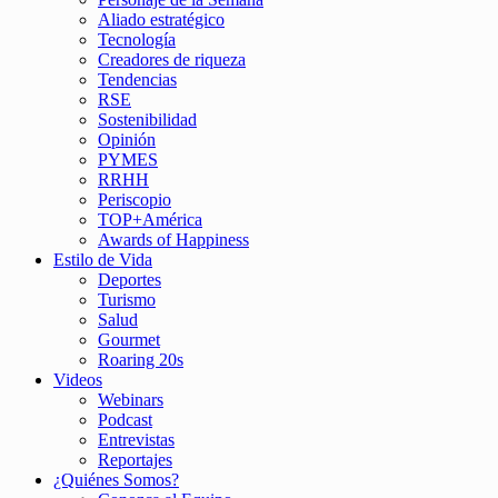
Aliado estratégico
Tecnología
Creadores de riqueza
Tendencias
RSE
Sostenibilidad
Opinión
PYMES
RRHH
Periscopio
TOP+América
Awards of Happiness
Estilo de Vida
Deportes
Turismo
Salud
Gourmet
Roaring 20s
Videos
Webinars
Podcast
Entrevistas
Reportajes
¿Quiénes Somos?