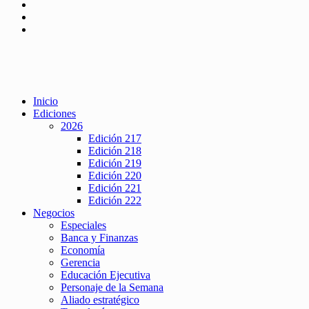
Inicio
Ediciones
2026
Edición 217
Edición 218
Edición 219
Edición 220
Edición 221
Edición 222
Negocios
Especiales
Banca y Finanzas
Economía
Gerencia
Educación Ejecutiva
Personaje de la Semana
Aliado estratégico