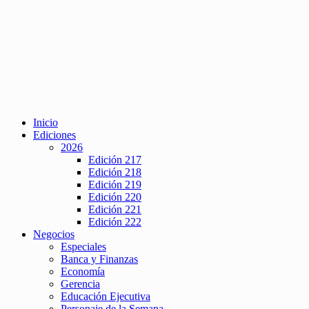
Inicio
Ediciones
2026
Edición 217
Edición 218
Edición 219
Edición 220
Edición 221
Edición 222
Negocios
Especiales
Banca y Finanzas
Economía
Gerencia
Educación Ejecutiva
Personaje de la Semana