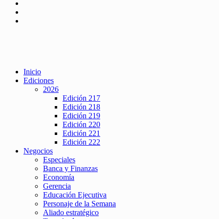
Inicio
Ediciones
2026
Edición 217
Edición 218
Edición 219
Edición 220
Edición 221
Edición 222
Negocios
Especiales
Banca y Finanzas
Economía
Gerencia
Educación Ejecutiva
Personaje de la Semana
Aliado estratégico