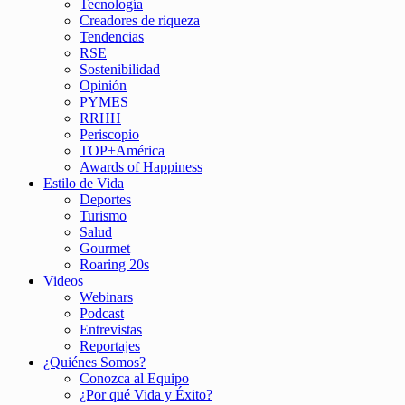
Tecnología
Creadores de riqueza
Tendencias
RSE
Sostenibilidad
Opinión
PYMES
RRHH
Periscopio
TOP+América
Awards of Happiness
Estilo de Vida
Deportes
Turismo
Salud
Gourmet
Roaring 20s
Videos
Webinars
Podcast
Entrevistas
Reportajes
¿Quiénes Somos?
Conozca al Equipo
¿Por qué Vida y Éxito?