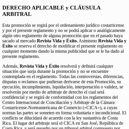
DERECHO APLICABLE y CLÁUSULA
ARBITRAL
Esta promoción se regirá por el ordenamiento jurídico costarricense
y por el presente reglamento y no se podrá aplicar o analógicamente
algún otro reglamento de alguna promoción que en el pasado haya
sacado al mercado
Revista Vida y Éxito.
Asimismo
Revista Vida y
Éxito
se reserva el derecho de modificar el presente reglamento en
cualquier momento dando la misma publicidad que se le ha dado al
presente reglamento.
Además,
Revista Vida y Éxito
resolverá y definirá cualquier
situación que surja durante la promoción y no se encuentre
contemplada en el reglamento. Todas las controversias, diferencias,
disputas o reclamos que pudieran derivarse de esta Promoción, su
ejecución, incumplimiento, liquidación, interpretación o validez, se
resolverán por medio de arbitraje de derecho el cual será
confidencial y se regirá de conformidad con los reglamentos del
Centro Internacional de Conciliación y Arbitraje de la Cámara
Costarricense-Norteamericana de Comercio («CICA»), a cuyas
normas las partes se someten en forma voluntaria e incondicional. El
conflicto se dilucidará de acuerdo con la ley sustantiva de Costa
Rica. El lugar del arbitraje será el CICA en San José, República de
Costa Rica, y será resuelto por un tribunal arbitral compuesto por