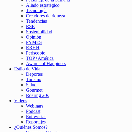
Aliado estratégico
Tecnología
Creadores de riqueza
Tendencias
RSE
Sostenibilidad
Opinión
PYMES
RRHH
Periscopio
TOP+América
Awards of Happiness
Estilo de Vida
Deportes
Turismo
Salud
Gourmet
Roaring 20s
Videos
Webinars
Podcast
Entrevistas
Reportajes
¿Quiénes Somos?