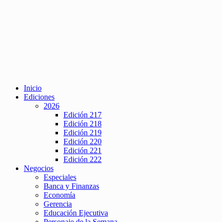
Inicio
Ediciones
2026
Edición 217
Edición 218
Edición 219
Edición 220
Edición 221
Edición 222
Negocios
Especiales
Banca y Finanzas
Economía
Gerencia
Educación Ejecutiva
Personaje de la Semana