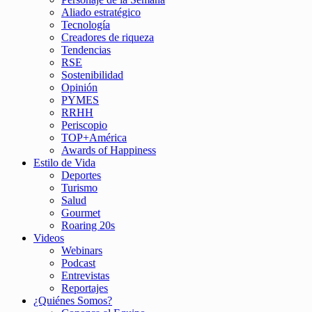
Aliado estratégico
Tecnología
Creadores de riqueza
Tendencias
RSE
Sostenibilidad
Opinión
PYMES
RRHH
Periscopio
TOP+América
Awards of Happiness
Estilo de Vida
Deportes
Turismo
Salud
Gourmet
Roaring 20s
Videos
Webinars
Podcast
Entrevistas
Reportajes
¿Quiénes Somos?