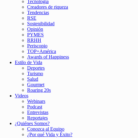
Tecnología
Creadores de riqueza
Tendencias
RSE
Sostenibilidad
Opinión
PYMES
RRHH
Periscopio
TOP+América
Awards of Happiness
Estilo de Vida
Deportes
Turismo
Salud
Gourmet
Roaring 20s
Videos
Webinars
Podcast
Entrevistas
Reportajes
¿Quiénes Somos?
Conozca al Equipo
¿Por qué Vida y Éxito?