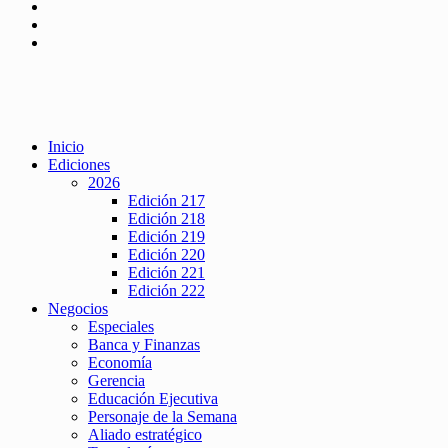
Inicio
Ediciones
2026
Edición 217
Edición 218
Edición 219
Edición 220
Edición 221
Edición 222
Negocios
Especiales
Banca y Finanzas
Economía
Gerencia
Educación Ejecutiva
Personaje de la Semana
Aliado estratégico