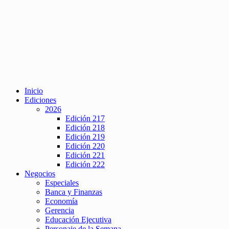
Inicio
Ediciones
2026
Edición 217
Edición 218
Edición 219
Edición 220
Edición 221
Edición 222
Negocios
Especiales
Banca y Finanzas
Economía
Gerencia
Educación Ejecutiva
Personaje de la Semana