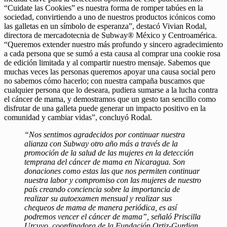
“Cuidate las Cookies” es nuestra forma de romper tabúes en la
sociedad, convirtiendo a uno de nuestros productos icónicos como
las galletas en un símbolo de esperanza”, destacó Vivian Rodal,
directora de mercadotecnia de Subway® México y Centroamérica.
“Queremos extender nuestro más profundo y sincero agradecimiento
a cada persona que se sumó a esta causa al comprar una cookie rosa
de edición limitada y al compartir nuestro mensaje. Sabemos que
muchas veces las personas queremos apoyar una causa social pero
no sabemos cómo hacerlo; con nuestra campaña buscamos que
cualquier persona que lo deseara, pudiera sumarse a la lucha contra
el cáncer de mama, y demostramos que un gesto tan sencillo como
disfrutar de una galleta puede generar un impacto positivo en la
comunidad y cambiar vidas”, concluyó Rodal.
“Nos sentimos agradecidos por continuar nuestra
alianza con Subway otro año más a través de la
promoción de la salud de las mujeres en la detección
temprana del cáncer de mama en Nicaragua. Son
donaciones como estas las que nos permiten continuar
nuestra labor y compromiso con las mujeres de nuestro
país creando conciencia sobre la importancia de
realizar su autoexamen mensual y realizar sus
chequeos de mama de manera periódica, es así
podremos vencer el cáncer de mama”, señaló Priscilla
Urcuyo, coordinadora de la Fundación Ortiz-Gurdian.