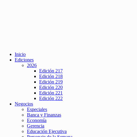
Inicio
Ediciones
2026
Edición 217
Edición 218
Edición 219
Edición 220
Edición 221
Edición 222
Negocios
Especiales
Banca y Finanzas
Economía
Gerencia
Educación Ejecutiva
Personaje de la Semana