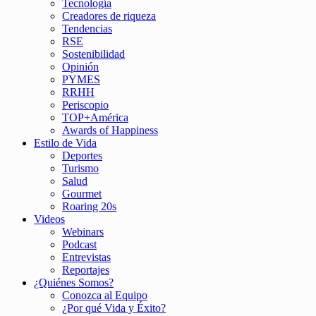
Tecnología
Creadores de riqueza
Tendencias
RSE
Sostenibilidad
Opinión
PYMES
RRHH
Periscopio
TOP+América
Awards of Happiness
Estilo de Vida
Deportes
Turismo
Salud
Gourmet
Roaring 20s
Videos
Webinars
Podcast
Entrevistas
Reportajes
¿Quiénes Somos?
Conozca al Equipo
¿Por qué Vida y Éxito?