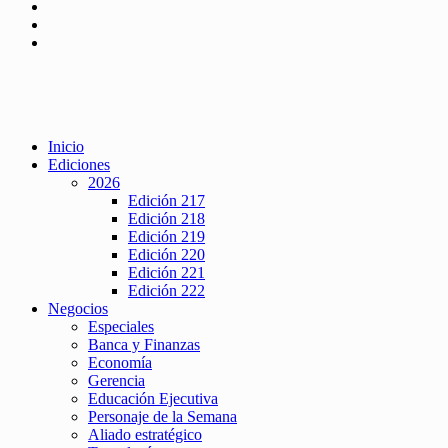
Inicio
Ediciones
2026
Edición 217
Edición 218
Edición 219
Edición 220
Edición 221
Edición 222
Negocios
Especiales
Banca y Finanzas
Economía
Gerencia
Educación Ejecutiva
Personaje de la Semana
Aliado estratégico