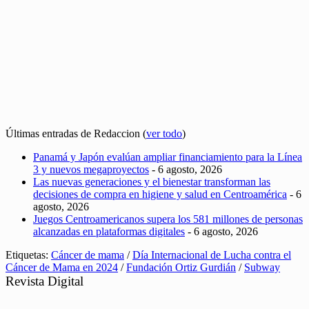
Últimas entradas de Redaccion
(
ver todo
)
Panamá y Japón evalúan ampliar financiamiento para la Línea
3 y nuevos megaproyectos
- 6 agosto, 2026
Las nuevas generaciones y el bienestar transforman las
decisiones de compra en higiene y salud en Centroamérica
- 6
agosto, 2026
Juegos Centroamericanos supera los 581 millones de personas
alcanzadas en plataformas digitales
- 6 agosto, 2026
Etiquetas:
Cáncer de mama
/
Día Internacional de Lucha contra el
Cáncer de Mama en 2024
/
Fundación Ortiz Gurdián
/
Subway
Revista Digital