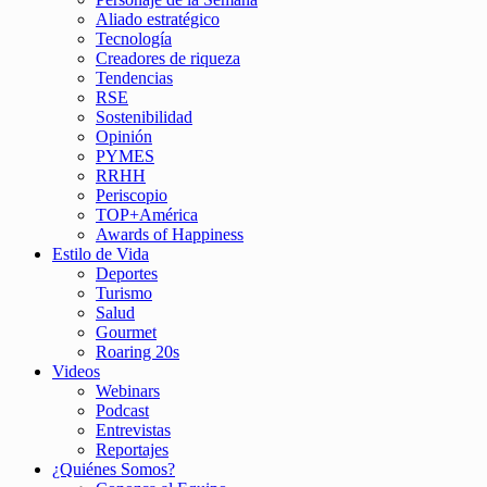
Aliado estratégico
Tecnología
Creadores de riqueza
Tendencias
RSE
Sostenibilidad
Opinión
PYMES
RRHH
Periscopio
TOP+América
Awards of Happiness
Estilo de Vida
Deportes
Turismo
Salud
Gourmet
Roaring 20s
Videos
Webinars
Podcast
Entrevistas
Reportajes
¿Quiénes Somos?