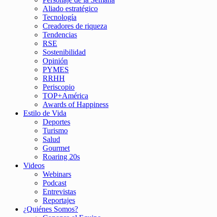
Aliado estratégico
Tecnología
Creadores de riqueza
Tendencias
RSE
Sostenibilidad
Opinión
PYMES
RRHH
Periscopio
TOP+América
Awards of Happiness
Estilo de Vida
Deportes
Turismo
Salud
Gourmet
Roaring 20s
Videos
Webinars
Podcast
Entrevistas
Reportajes
¿Quiénes Somos?