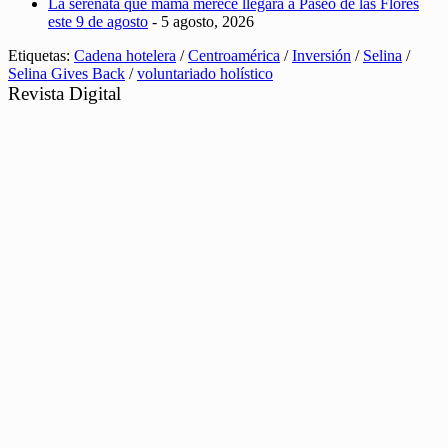
La serenata que mamá merece llegará a Paseo de las Flores
este 9 de agosto
- 5 agosto, 2026
Etiquetas:
Cadena hotelera
/
Centroamérica
/
Inversión
/
Selina
/
Selina Gives Back
/
voluntariado holístico
Revista Digital