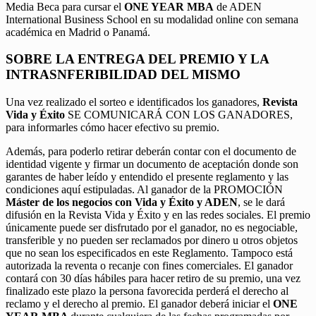
Media Beca para cursar el
ONE YEAR MBA
de ADEN
International Business School en su modalidad online con semana
académica en Madrid o Panamá.
SOBRE LA ENTREGA DEL PREMIO Y LA
INTRASNFERIBILIDAD DEL MISMO
Una vez realizado el sorteo e identificados los ganadores,
Revista
Vida y Éxito
SE COMUNICARÁ CON LOS GANADORES,
para informarles cómo hacer efectivo su premio.
Además, para poderlo retirar deberán contar con el documento de
identidad vigente y firmar un documento de aceptación donde son
garantes de haber leído y entendido el presente reglamento y las
condiciones aquí estipuladas. Al ganador de la PROMOCIÓN
Máster de los negocios con Vida y Éxito y ADEN
, se le dará
difusión en la Revista Vida y Éxito y en las redes sociales. El premio
únicamente puede ser disfrutado por el ganador, no es negociable,
transferible y no pueden ser reclamados por dinero u otros objetos
que no sean los especificados en este Reglamento. Tampoco está
autorizada la reventa o recanje con fines comerciales. El ganador
contará con 30 días hábiles para hacer retiro de su premio, una vez
finalizado este plazo la persona favorecida perderá el derecho al
reclamo y el derecho al premio. El ganador deberá iniciar el
ONE