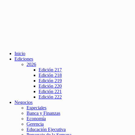
Inicio
Ediciones
2026
Edición 217
Edición 218
Edición 219
Edición 220
Edición 221
Edición 222
Negocios
Especiales
Banca y Finanzas
Economía
Gerencia
Educación Ejecutiva
Personaje de la Semana