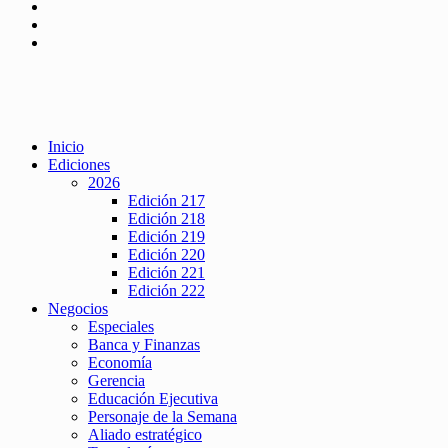
Inicio
Ediciones
2026
Edición 217
Edición 218
Edición 219
Edición 220
Edición 221
Edición 222
Negocios
Especiales
Banca y Finanzas
Economía
Gerencia
Educación Ejecutiva
Personaje de la Semana
Aliado estratégico