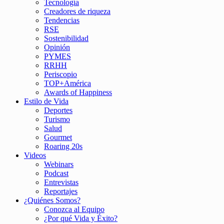
Tecnología
Creadores de riqueza
Tendencias
RSE
Sostenibilidad
Opinión
PYMES
RRHH
Periscopio
TOP+América
Awards of Happiness
Estilo de Vida
Deportes
Turismo
Salud
Gourmet
Roaring 20s
Videos
Webinars
Podcast
Entrevistas
Reportajes
¿Quiénes Somos?
Conozca al Equipo
¿Por qué Vida y Éxito?