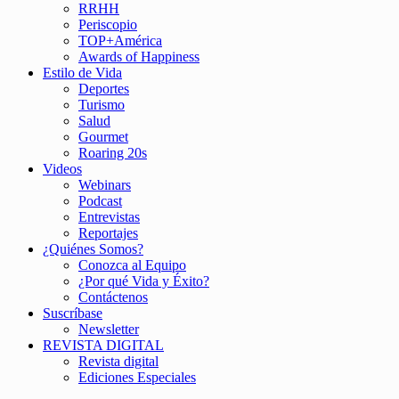
RRHH
Periscopio
TOP+América
Awards of Happiness
Estilo de Vida
Deportes
Turismo
Salud
Gourmet
Roaring 20s
Videos
Webinars
Podcast
Entrevistas
Reportajes
¿Quiénes Somos?
Conozca al Equipo
¿Por qué Vida y Éxito?
Contáctenos
Suscríbase
Newsletter
REVISTA DIGITAL
Revista digital
Ediciones Especiales