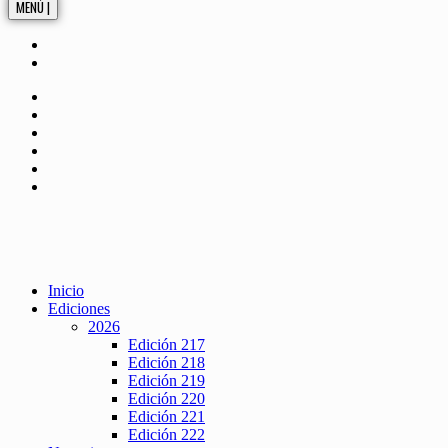
MENÚ |
Inicio
Ediciones
2026
Edición 217
Edición 218
Edición 219
Edición 220
Edición 221
Edición 222