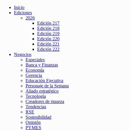
Inicio
Ediciones
2026
Edición 217
Edición 218
Edición 219
Edición 220
Edición 221
Edición 222
Negocios
Especiales
Banca y Finanzas
Economía
Gerencia
Educación Ejecutiva
Personaje de la Semana
Aliado estratégico
Tecnología
Creadores de riqueza
Tendencias
RSE
Sostenibilidad
Opinión
PYMES