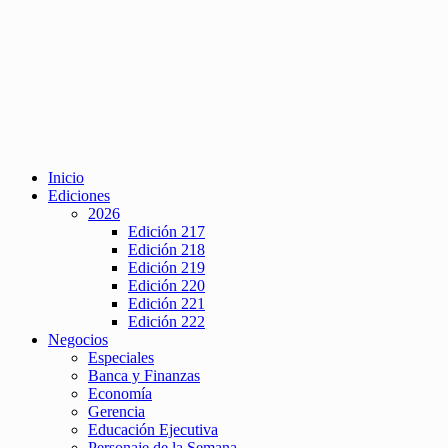
Inicio
Ediciones
2026
Edición 217
Edición 218
Edición 219
Edición 220
Edición 221
Edición 222
Negocios
Especiales
Banca y Finanzas
Economía
Gerencia
Educación Ejecutiva
Personaje de la Semana