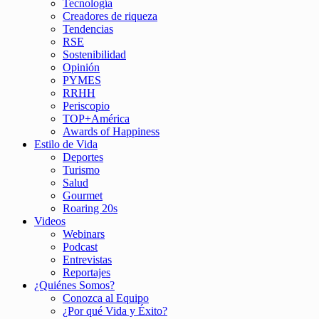
Tecnología
Creadores de riqueza
Tendencias
RSE
Sostenibilidad
Opinión
PYMES
RRHH
Periscopio
TOP+América
Awards of Happiness
Estilo de Vida
Deportes
Turismo
Salud
Gourmet
Roaring 20s
Videos
Webinars
Podcast
Entrevistas
Reportajes
¿Quiénes Somos?
Conozca al Equipo
¿Por qué Vida y Éxito?