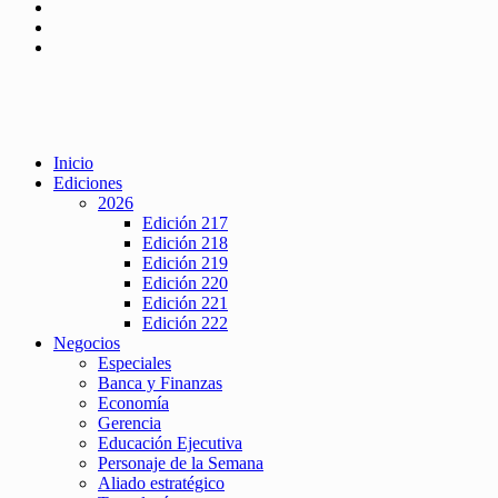
Inicio
Ediciones
2026
Edición 217
Edición 218
Edición 219
Edición 220
Edición 221
Edición 222
Negocios
Especiales
Banca y Finanzas
Economía
Gerencia
Educación Ejecutiva
Personaje de la Semana
Aliado estratégico