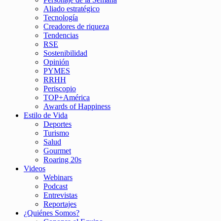
Aliado estratégico
Tecnología
Creadores de riqueza
Tendencias
RSE
Sostenibilidad
Opinión
PYMES
RRHH
Periscopio
TOP+América
Awards of Happiness
Estilo de Vida
Deportes
Turismo
Salud
Gourmet
Roaring 20s
Videos
Webinars
Podcast
Entrevistas
Reportajes
¿Quiénes Somos?