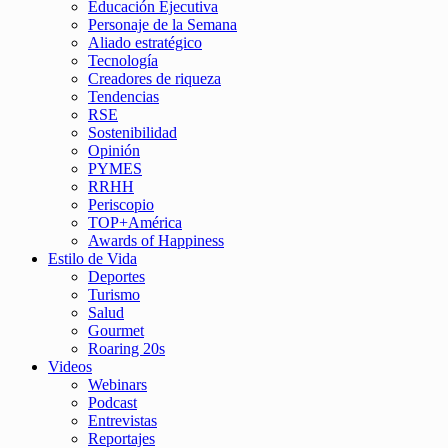
Educación Ejecutiva
Personaje de la Semana
Aliado estratégico
Tecnología
Creadores de riqueza
Tendencias
RSE
Sostenibilidad
Opinión
PYMES
RRHH
Periscopio
TOP+América
Awards of Happiness
Estilo de Vida
Deportes
Turismo
Salud
Gourmet
Roaring 20s
Videos
Webinars
Podcast
Entrevistas
Reportajes