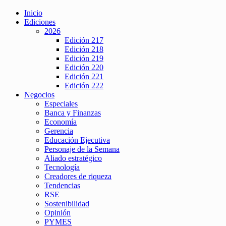
Inicio
Ediciones
2026
Edición 217
Edición 218
Edición 219
Edición 220
Edición 221
Edición 222
Negocios
Especiales
Banca y Finanzas
Economía
Gerencia
Educación Ejecutiva
Personaje de la Semana
Aliado estratégico
Tecnología
Creadores de riqueza
Tendencias
RSE
Sostenibilidad
Opinión
PYMES