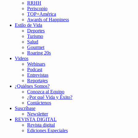
RRHH
Periscopio
TOP+América
Awards of Happiness
Estilo de Vida
Deportes
Turismo
Salud
Gourmet
Roaring 20s
Videos
Webinars
Podcast
Entrevistas
Reportajes
¿Quiénes Somos?
Conozca al Equipo
¿Por qué Vida y Éxito?
Contáctenos
Suscríbase
Newsletter
REVISTA DIGITAL
Revista digital
Ediciones Especiales