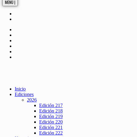
MENÚ |
Inicio
Ediciones
2026
Edición 217
Edición 218
Edición 219
Edición 220
Edición 221
Edición 222