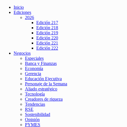
Inicio
Ediciones
2026
Edición 217
Edición 218
Edición 219
Edición 220
Edición 221
Edición 222
Negocios
Especiales
Banca y Finanzas
Economía
Gerencia
Educación Ejecutiva
Personaje de la Semana
Aliado estratégico
Tecnología
Creadores de riqueza
Tendencias
RSE
Sostenibilidad
Opinión
PYMES