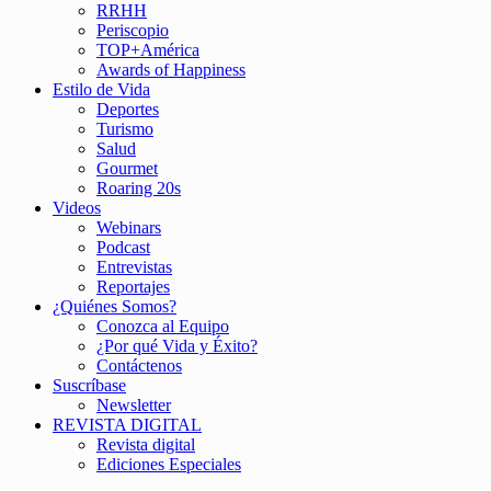
RRHH
Periscopio
TOP+América
Awards of Happiness
Estilo de Vida
Deportes
Turismo
Salud
Gourmet
Roaring 20s
Videos
Webinars
Podcast
Entrevistas
Reportajes
¿Quiénes Somos?
Conozca al Equipo
¿Por qué Vida y Éxito?
Contáctenos
Suscríbase
Newsletter
REVISTA DIGITAL
Revista digital
Ediciones Especiales