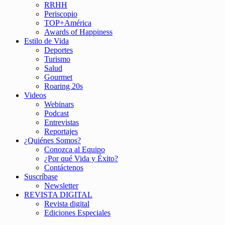
RRHH
Periscopio
TOP+América
Awards of Happiness
Estilo de Vida
Deportes
Turismo
Salud
Gourmet
Roaring 20s
Videos
Webinars
Podcast
Entrevistas
Reportajes
¿Quiénes Somos?
Conozca al Equipo
¿Por qué Vida y Éxito?
Contáctenos
Suscríbase
Newsletter
REVISTA DIGITAL
Revista digital
Ediciones Especiales