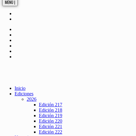
MENÚ |
Inicio
Ediciones
2026
Edición 217
Edición 218
Edición 219
Edición 220
Edición 221
Edición 222