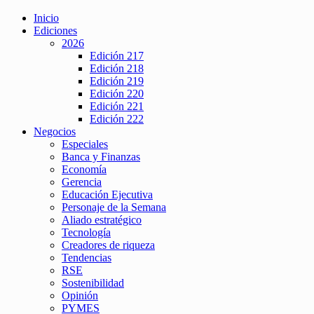
Inicio
Ediciones
2026
Edición 217
Edición 218
Edición 219
Edición 220
Edición 221
Edición 222
Negocios
Especiales
Banca y Finanzas
Economía
Gerencia
Educación Ejecutiva
Personaje de la Semana
Aliado estratégico
Tecnología
Creadores de riqueza
Tendencias
RSE
Sostenibilidad
Opinión
PYMES